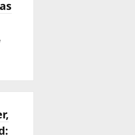
las
e
r,
d: