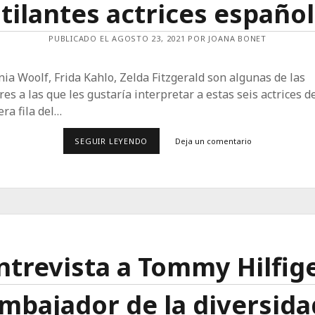
tilantes actrices españo
PUBLICADO EL AGOSTO 23, 2021 POR JOANA BONET
nia Woolf, Frida Kahlo, Zelda Fitzgerald son algunas de las
es a las que les gustaría interpretar a estas seis actrices d
ra fila del…
INSPIRACIÓN
SEGUIR LEYENDO
Deja un comentario
FEMENINA:
ESTAS
SON
LAS
PIONERAS
QUE
ENAMORAN
A
SEIS
RUTILANTES
ntrevista a Tommy Hilfige
ACTRICES
ESPAÑOLAS
mbajador de la diversida