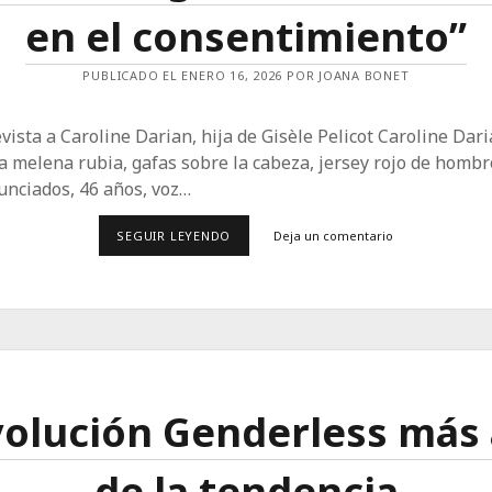
en el consentimiento”
PUBLICADO EL ENERO 16, 2026 POR JOANA BONET
vista a Caroline Darian, hija de Gisèle Pelicot Caroline Dari
 melena rubia, gafas sobre la cabeza, jersey rojo de hombr
unciados, 46 años, voz…
“ESPAÑA
SEGUIR LEYENDO
Deja un comentario
VA
POR
DELANTE
EN
MATERIA
DE
IGUALDAD,
SOBRE
TODO
EN
olución Genderless más 
EL
CONSENTIMIENTO”
de la tendencia