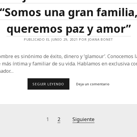
“Somos una gran familia
queremos paz y amor”
PUBLICADO EL JUNIO 29, 2021 POR JOANA BONET
mbre es sinónimo de éxito, dinero y ‘glamour’. Conocemos l
 más íntima y familiar de su vida. Hablamos en exclusiva co
ñador…
ENTREVISTA
SEGUIR LEYENDO
Deja un comentario
A
TOMMY
HILFIGER,
EMBAJADOR
DE
LA
DIVERSIDAD:
ón
1
2
Siguiente
“SOMOS
UNA
GRAN
FAMILIA,