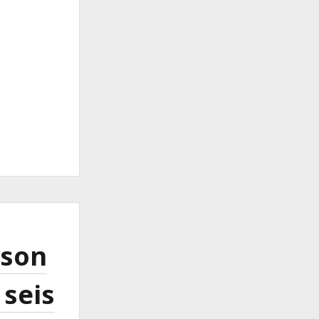
 son
 seis