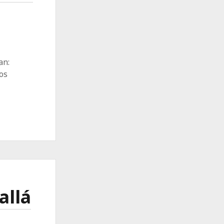
an:
os
allá