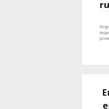
ru
Virgi
mujer
prime
E
e