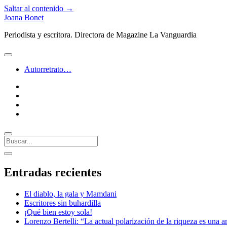
Saltar al contenido →
Joana Bonet
Periodista y escritora. Directora de Magazine La Vanguardia
abrir
menú
Autorretrato…
twitter
facebook
instagram
linkedin
Buscar
Barra
abrir
lateral
barra
Entradas recientes
lateral
El diablo, la gala y Mamdani
Escritores sin buhardilla
¡Qué bien estoy sola!
Lorenzo Bertelli: “La actual polarización de la riqueza es una a