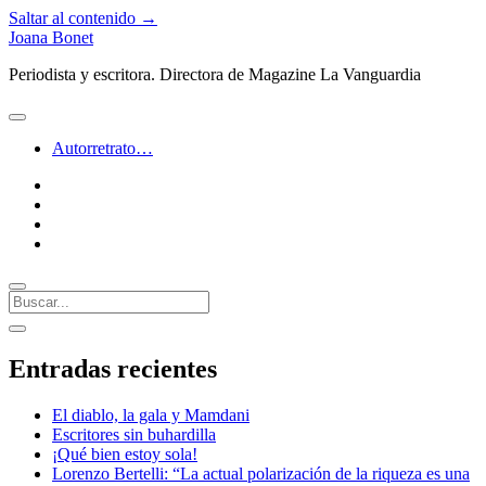
Saltar al contenido →
Joana Bonet
Periodista y escritora. Directora de Magazine La Vanguardia
abrir
menú
Autorretrato…
twitter
facebook
instagram
linkedin
Buscar
Barra
abrir
lateral
barra
Entradas recientes
lateral
El diablo, la gala y Mamdani
Escritores sin buhardilla
¡Qué bien estoy sola!
Lorenzo Bertelli: “La actual polarización de la riqueza es una