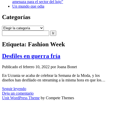
amenaza para el sector del lujo”
Un mundo que odia
Categorías
Categorías
Buscar
Etiqueta:
Fashion Week
Desfiles en guerra fría
Publicado el febrero 10, 2022 por Joana Bonet
En Ucrania se acaba de celebrar la Semana de la Moda, y los
diseños han desfilado en streaming a la misma hora en que los…
Desfiles
Seguir leyendo
en
Deja un comentario
guerra
Unit WordPress Theme
by Compete Themes
fría