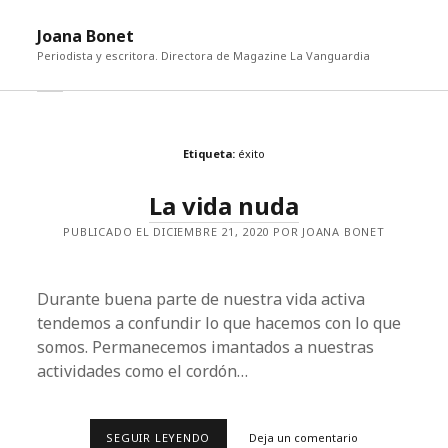
abri
Joana Bonet
me
Periodista y escritora. Directora de Magazine La Vanguardia
abrir
Barra
barra
lateral
lateral
Etiqueta:
éxito
La vida nuda
PUBLICADO EL DICIEMBRE 21, 2020 POR JOANA BONET
Durante buena parte de nuestra vida activa
tendemos a confundir lo que hacemos con lo que
somos. Permanecemos imantados a nuestras
actividades como el cordón…
LA
SEGUIR LEYENDO
Deja un comentario