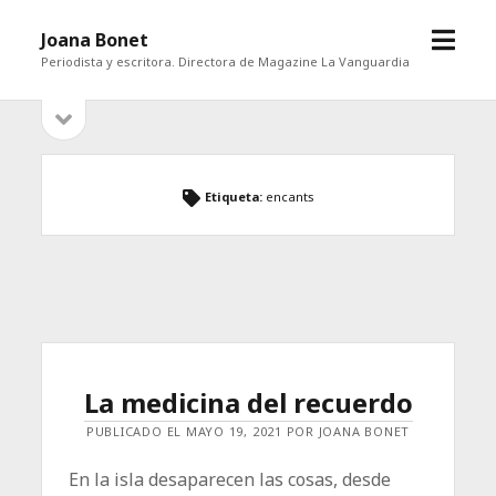
abrir
Joana Bonet
menú
Periodista y escritora. Directora de Magazine La Vanguardia
abrir
Barra
barra
lateral
lateral
Etiqueta:
encants
La medicina del recuerdo
PUBLICADO EL MAYO 19, 2021 POR JOANA BONET
En la isla desaparecen las cosas, desde