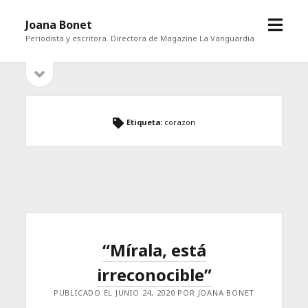
abrir
Joana Bonet
menú
Periodista y escritora. Directora de Magazine La Vanguardia
abrir
Barra
barra
lateral
lateral
Etiqueta:
corazon
“Mírala, está
irreconocible”
PUBLICADO EL JUNIO 24, 2020 POR JOANA BONET