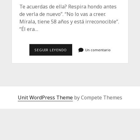
Te acuerdas de ella? Respira hondo antes
de verla de nuevo”. “No lo vas a creer.
Mírala, tiene 58 años y está irreconocible”.
“Él era…
“MÍRALA,
SEGUIR LEYENDO
Un comentario
ESTÁ
IRRECONOCIBLE”
Unit WordPress Theme
by Compete Themes