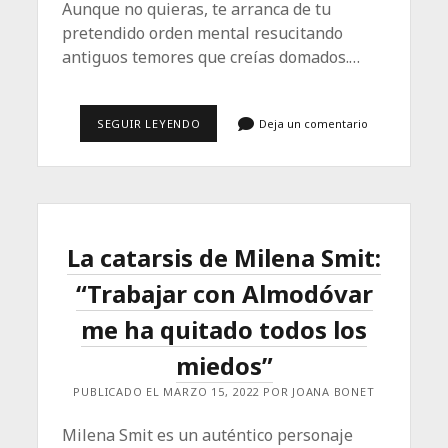
Aunque no quieras, te arranca de tu
pretendido orden mental resucitando
antiguos temores que creías domados.…
LOS
SEGUIR LEYENDO
Deja un comentario
AÑOS
QUE
NOS
QUEDAN
La catarsis de Milena Smit:
“Trabajar con Almodóvar
me ha quitado todos los
miedos”
PUBLICADO EL MARZO 15, 2022 POR JOANA BONET
Milena Smit es un auténtico personaje