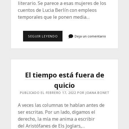
literario. Se parece a esas mujeres de los
cuentos de Lucia Berlín con empleos
temporales que le ponen media…
LA
SEGUIR LEYENDO
Deja un comentario
CATARSIS
DE
MILENA
SMIT:
“TRABAJAR
CON
ALMODÓVAR
ME
El tiempo está fuera de
HA
QUITADO
quicio
TODOS
LOS
MIEDOS”
PUBLICADO EL FEBRERO 17, 2022 POR JOANA BONET
A veces las columnas te hablan antes de
ser escritas. Por un lado, digamos el
derecho, la mía me anima a escribir
del Aristófanes de Els Joglars,…