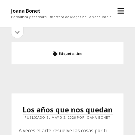
abrir
Joana Bonet
menú
Periodista y escritora. Directora de Magazine La Vanguardia
abrir
Barra
barra
lateral
lateral
Etiqueta:
cine
Los años que nos quedan
PUBLICADO EL MAYO 2, 2026 POR JOANA BONET
A veces el arte resuelve las cosas por ti.