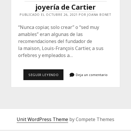
joyería de Cartier
PUBLICADO EL OCTUBRE 26, 2021 POR JOANA BONET
“Nunca copiar, solo crear” o “sed muy
amables” eran algunas de las
recomendaciones del fundador de
la maison, Louis-François Cartier, a sus
orfebres y empleados a…
LILY
SEGUIR LEYENDO
Deja un comentario
COLLINS
LLEVA
COMO
NADIE
EL
LUJO
REBELDE
DE
LA
Unit WordPress Theme
ÚLTIMA
by Compete Themes
COLECCIÓN
DE