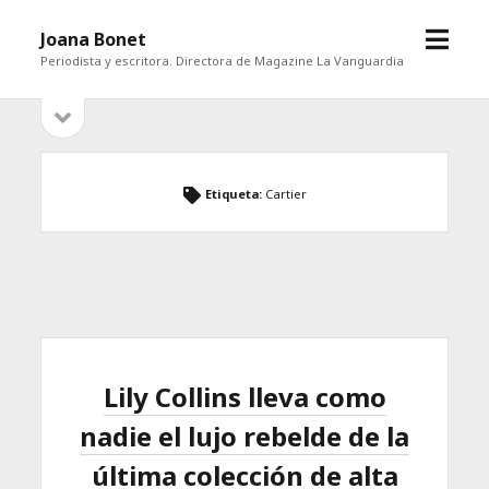
abrir
Joana Bonet
menú
Periodista y escritora. Directora de Magazine La Vanguardia
abrir
Barra
barra
lateral
lateral
Etiqueta:
Cartier
Lily Collins lleva como
nadie el lujo rebelde de la
última colección de alta