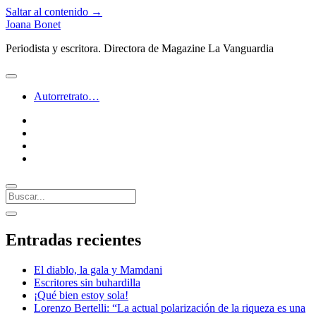
Saltar al contenido →
Joana Bonet
Periodista y escritora. Directora de Magazine La Vanguardia
abrir
menú
Autorretrato…
twitter
facebook
instagram
linkedin
Buscar
Barra
abrir
lateral
barra
Entradas recientes
lateral
El diablo, la gala y Mamdani
Escritores sin buhardilla
¡Qué bien estoy sola!
Lorenzo Bertelli: “La actual polarización de la riqueza es una