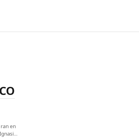
twitter
facebook
instagram
linkedin
OCO
iran en
 Ignasi…