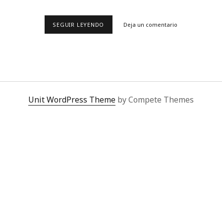
BVLGARI
SEGUIR LEYENDO
Deja un comentario
HOMENAJEA
LA
EXHUBERANCIA
DEL
BARROCO
Unit WordPress Theme
by Compete Themes