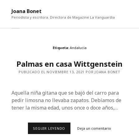
abri
Joana Bonet
me
Periodista y escritora. Directora de Magazine La Vanguardia
abrir
Barra
barra
lateral
lateral
Etiqueta:
Andalucía
Palmas en casa Wittgenstein
PUBLICADO EL NOVIEMBRE 13, 2021 POR JOANA BONET
Aquella niña gitana que se bajó del carro para
pedir limosna no llevaba zapatos. Debíamos de
tener la misma edad, unos once o doce años,…
PALMAS
SEGUIR LEYENDO
Deja un comentario
EN
CASA