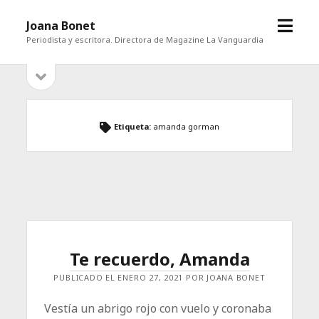
abrir
Joana Bonet
menú
Periodista y escritora. Directora de Magazine La Vanguardia
abrir
Barra
barra
lateral
lateral
Etiqueta:
amanda gorman
Te recuerdo, Amanda
PUBLICADO EL ENERO 27, 2021 POR JOANA BONET
Vestía un abrigo rojo con vuelo y coronaba