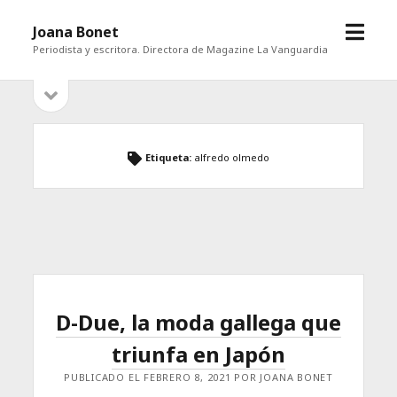
abrir
Joana Bonet
menú
Periodista y escritora. Directora de Magazine La Vanguardia
abrir
Barra
barra
lateral
lateral
Etiqueta:
alfredo olmedo
D-Due, la moda gallega que
triunfa en Japón
PUBLICADO EL FEBRERO 8, 2021 POR JOANA BONET