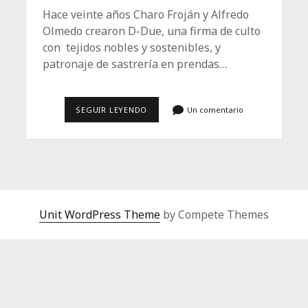
Hace veinte años Charo Froján y Alfredo
Olmedo crearon D-Due, una firma de culto
con tejidos nobles y sostenibles, y
patronaje de sastrería en prendas…
D-
SEGUIR LEYENDO
Un comentario
DUE,
LA
MODA
GALLEGA
QUE
TRIUNFA
EN
JAPÓN
Unit WordPress Theme
by Compete Themes