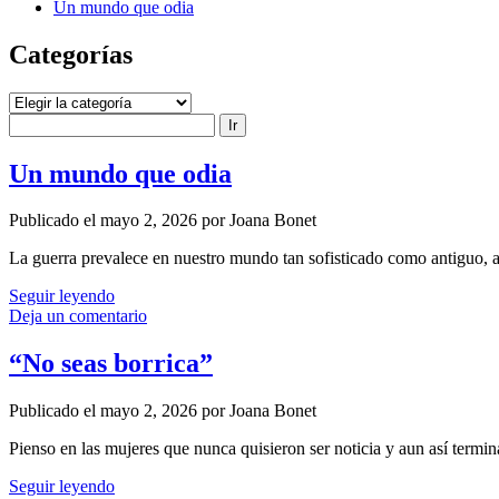
Un mundo que odia
Categorías
Categorías
Buscar
Joana
Un mundo que odia
Bonet
Publicado el mayo 2, 2026 por Joana Bonet
Entradas
La guerra prevalece en nuestro mundo tan sofisticado como antiguo, a
Un
Seguir leyendo
mundo
Deja un comentario
que
odia
“No seas borrica”
Publicado el mayo 2, 2026 por Joana Bonet
Pienso en las mujeres que nunca quisieron ser noticia y aun así term
“No
Seguir leyendo