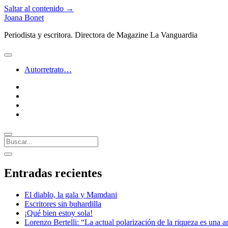
Saltar al contenido →
Joana Bonet
Periodista y escritora. Directora de Magazine La Vanguardia
abrir
menú
Autorretrato…
twitter
facebook
instagram
linkedin
Buscar
Barra
abrir
lateral
barra
Entradas recientes
lateral
El diablo, la gala y Mamdani
Escritores sin buhardilla
¡Qué bien estoy sola!
Lorenzo Bertelli: “La actual polarización de la riqueza es una a