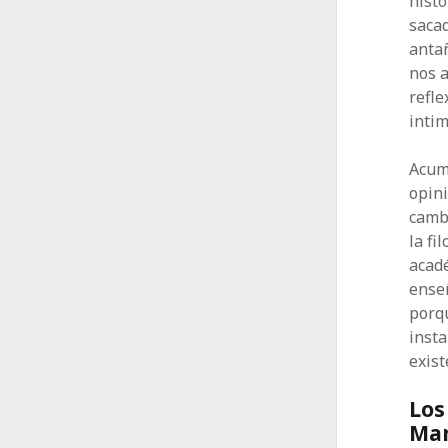
histo
sacad
antañ
nos a
refle
intim
Acum
opin
cambi
la fi
acadé
ense
porqu
inst
exist
Los
Mar