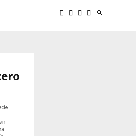
twitter
facebook
instagram
linkedin
cero
ecie
ran
na