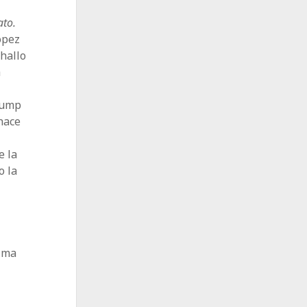
ato.
ópez
hallo
a
Trump
hace
e la
o la
tima