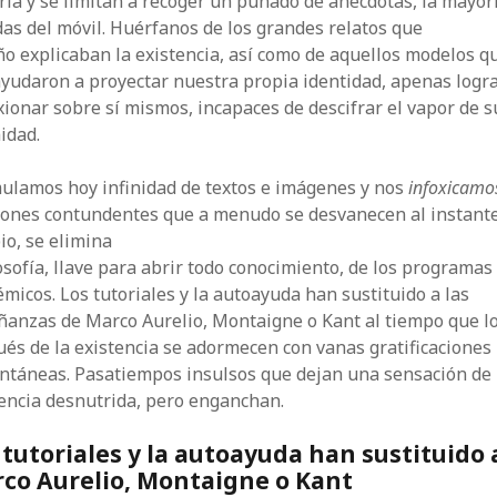
ria y se limitan a recoger un puñado de anécdotas, la mayor
as del móvil. Huérfanos de los grandes relatos que
o explicaban la existencia, así como de aquellos modelos q
yudaron a proyectar nuestra propia identidad, apenas logr
­xionar sobre sí mismos, inca­pa­ces ­­de descifrar el vapor de s
idad.
ulamos hoy infinidad de textos e imágenes y nos
infoxicam
iones contundentes que a menudo se desvanecen al instante
o, se elimina
losofía, llave para abrir todo conocimiento, de los programas
micos. Los tutoriales y la autoayuda han sustituido a las
ñanzas de Marco Aurelio, Montaigne o Kant al tiempo que l
és de la existencia se adormecen con vanas gratificaciones
antáneas. Pasatiempos insulsos que dejan una sensación de
encia desnutrida, pero enganchan.
 tutoriales y la autoayuda han sustituido 
co Aurelio, Montaigne o Kant