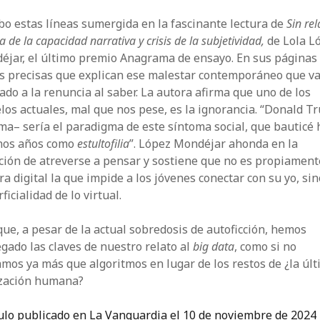
bo estas líneas sumergida en la fascinante lectura de
Sin rel
ia de la capacidad narrativa y crisis de la subjetividad,
de Lola L
éjar, el último premio Anagrama de ensayo. En sus páginas 
es precisas que explican ese malestar contemporáneo que v
ado a la renuncia al saber. La autora afirma que uno de los
os actuales, mal que nos pese, es la ignorancia. “Donald 
ma– sería el paradigma de este síntoma social, que bauticé 
nos años como
estultofilia
”. López Mondéjar ahonda en la
ión de atreverse a pensar y sostiene que no es propiament
ra digital la que impide a los jóvenes conectar con su yo, sin
ficialidad de lo virtual.
que, a pesar de la actual sobredosis de autoficción, hemos
gado las claves de nuestro relato al
big data
, como si no
mos ya más que algoritmos en lugar de los restos de ¿la úl
ización humana?­
ulo publicado en La Vanguardia el 10 de noviembre de 2024