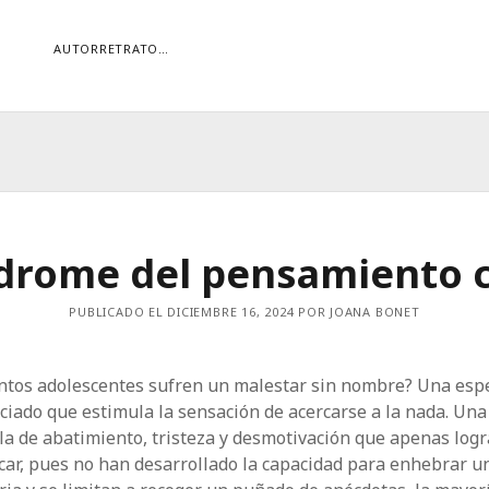
AUTORRETRATO…
ORÍAS
ías
Buscar
drome del pensamiento 
PUBLICADO EL DICIEMBRE 16, 2024 POR JOANA BONET
ntos adolescentes sufren un malestar sin nombre? Una esp
ciado que estimula la sensación de acercarse a la nada. Una
a de abatimiento, tristeza y desmotivación que apenas log
car, pues no han desarrollado la capacidad para enhebrar u