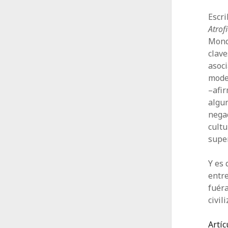
Escri
Atrof
Mond
clav
asoci
model
–afir
algu
negac
cultu
super
Y es 
entre
fuéra
civil
Artíc