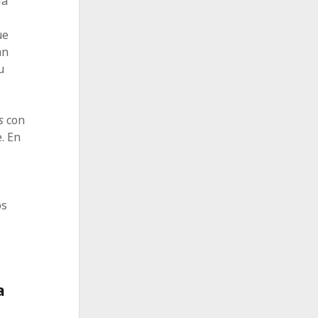
ía
ue
an
u
os
con
. En
os
a