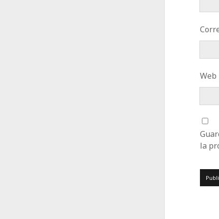
Corre
Web
Guar
la p