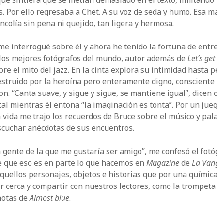
ue sintiera que se metían demasiado en el texto, limitando 
s. Por ello regresaba a Chet. A su voz de seda y humo. Esa 
colía sin pena ni quejido, tan ligera y hermosa.
e interrogué sobre él y ahora he tenido la fortuna de entre
los mejores fotógrafos del mundo, autor además de
Let’s get 
e el mito del jazz. En la cinta explora su intimidad hasta p
truido por la heroína pero enteramente digno, consciente 
on. “Canta suave, y sigue y sigue, se mantiene igual”, dicen
al mientras él entona “la imaginación es tonta”. Por un jue
a vida me trajo los recuerdos de Bruce sobre el músico y pal
escuchar anécdotas de sus encuentros.
a gente de la que me gustaría ser amigo”, me confesó el fotó
é que eso es en parte lo que hacemos en
Magazine
de
La Van
quellos personajes, objetos e historias que por una químic
 cerca y compartir con nuestros lectores, como la trompeta
notas de
Almost blue
.