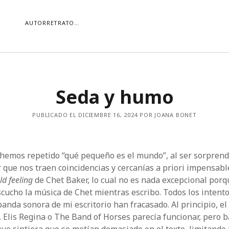
AUTORRETRATO…
ORÍAS
Seda y humo
ías
Buscar
PUBLICADO EL DICIEMBRE 16, 2024 POR JOANA BONET
hemos repetido “qué pequeño es el mundo”, al ser sorprend
r que nos traen coincidencias y cercanías a priori impensabl
ld feeling
de Chet Baker, lo cual no es nada excepcional por
scucho la música de Chet mientras escribo. Todos los intent
banda sonora de mi escritorio han fracasado. Al principio, el 
, Elis Regina o The Band of Horses parecía funcionar, pero 