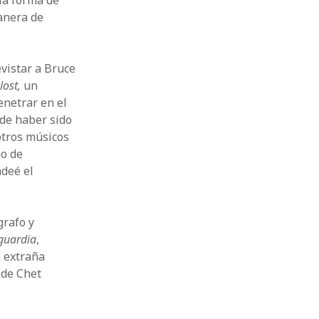
la forma de
manera de
vistar a Bruce
lost,
un
enetrar en el
de haber sido
 otros músicos
go de
adeé el
grafo y
guardia
,
a extraña
 de Chet