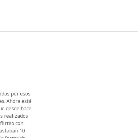
twitter
facebook
instagram
linkedin
idos por esos
es. Ahora está
que desde hace
os realizados
flirteo con
bastaban 10