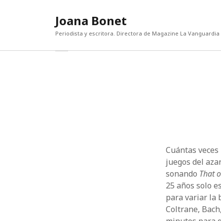
Joana Bonet
Periodista y escritora. Directora de Magazine La Vanguardia
abrir
Barra
barra
lateral
lateral
ENTRADAS RECIENTES
CATEG
Categor
El diablo, la gala y Mamdani
Escritores sin buhardilla
¡Qué bien estoy sola!
Lorenzo Bertelli: “La actual polarización de
la riqueza es una amenaza para el sector
del lujo”
Cuántas veces 
Un mundo que odia
juegos del aza
sonando
That o
25 años solo e
para variar la 
Coltrane, Bach