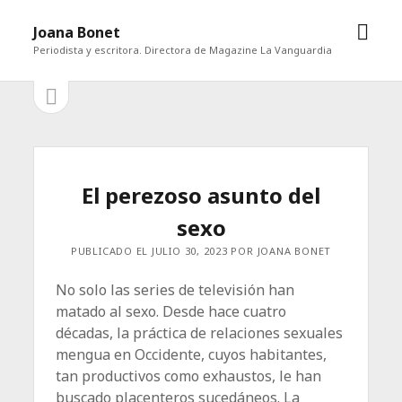
abrir
Joana Bonet
men
Periodista y escritora. Directora de Magazine La Vanguardia
abrir
Barra
barra
lateral
lateral
El perezoso asunto del
sexo
PUBLICADO EL JULIO 30, 2023 POR JOANA BONET
No solo las series de televisión han
matado al sexo. Desde hace cuatro
décadas, la práctica de relaciones sexuales
mengua en Occidente, cuyos habitantes,
tan productivos como exhaustos, le han
buscado placenteros sucedáneos. La