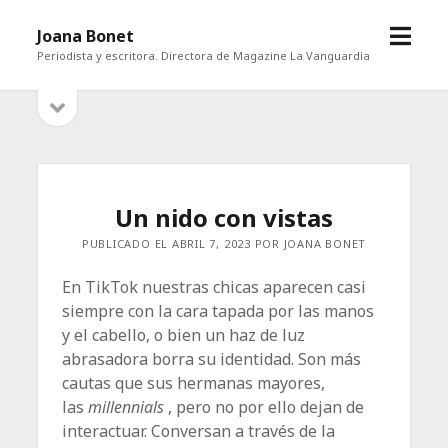
abrir
Joana Bonet
menú
Periodista y escritora. Directora de Magazine La Vanguardia
abrir
Barra
barra
lateral
lateral
Un nido con vistas
PUBLICADO EL ABRIL 7, 2023 POR JOANA BONET
En TikTok nuestras chicas aparecen casi
siempre con la cara tapada por las manos
y el cabello, o bien un haz de luz
abrasadora borra su identidad. Son más
cautas que sus hermanas mayores,
las
millennials
, pero no por ello dejan de
interactuar. Conversan a través de la