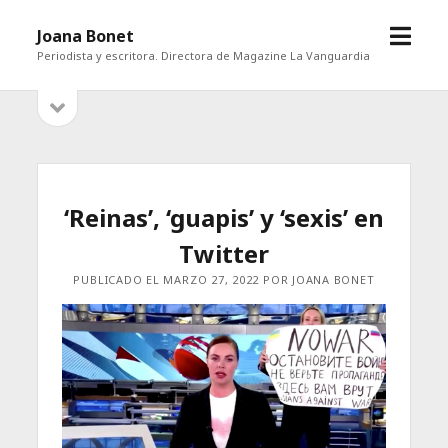
abrir
Joana Bonet
menú
Periodista y escritora. Directora de Magazine La Vanguardia
abrir
Barra
barra
lateral
lateral
‘Reinas’, ‘guapis’ y ‘sexis’ en
Twitter
PUBLICADO EL MARZO 27, 2022 POR JOANA BONET