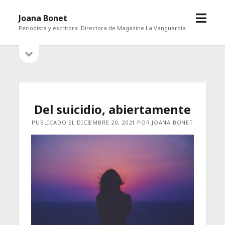
abrir
Joana Bonet
menú
Periodista y escritora. Directora de Magazine La Vanguardia
abrir
Barra
barra
lateral
lateral
Del suicidio, abiertamente
PUBLICADO EL DICIEMBRE 20, 2021 POR JOANA BONET