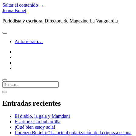
Saltar al contenido →
Joana Bonet
Periodista y escritora. Directora de Magazine La Vanguardia
abrir
menú
Autorretrato…
twitter
facebook
instagram
linkedin
Buscar
Barra
abrir
lateral
barra
Entradas recientes
lateral
El diablo, la gala y Mamdani
Escritores sin buhardilla
¡Qué bien estoy sola!
Lorenzo Bertelli: “La actual polarización de la riqueza es una