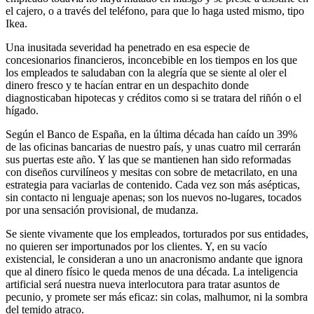
el cajero, o a través del teléfono, para que lo haga usted mismo, tipo
Ikea.
Una inusitada severidad ha penetrado en esa especie de
concesionarios financieros, inconcebible en los tiempos en los que
los empleados te saludaban con la alegría que se siente al oler el
dinero fresco y te hacían entrar en un despachito donde
diagnosticaban hipotecas y créditos como si se tratara del riñón o el
hígado.
Según el Banco de España, en la última década han caído un 39%
de las oficinas bancarias de nuestro país, y unas cuatro mil cerrarán
sus puertas este año. Y las que se mantienen han sido reformadas
con diseños curvilíneos y mesitas con sobre de metacrilato, en una
estrategia para va­ciarlas de contenido. Cada vez son más asépticas,
sin contacto ni lenguaje apenas; son los nuevos no-lugares, tocados
por una sensación provisional, de mudanza.
Se siente vivamente que los empleados, torturados por sus entidades,
no quieren ser importunados por los clientes. Y, en su vacío
existencial, le consideran a uno un anacronismo andante que ignora
que al dinero físico le queda menos de una década. La inteligencia
artificial será nuestra nueva interlocutora para tratar asuntos de
pecunio, y promete ser más eficaz: sin colas, malhumor, ni la sombra
del temido atraco.