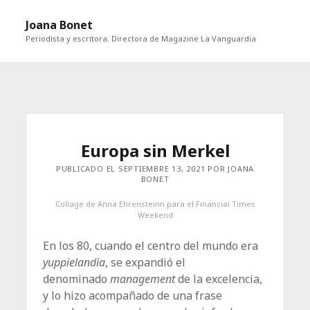
abri
Joana Bonet
me
Periodista y escritora. Directora de Magazine La Vanguardia
abrir
Barra
barra
lateral
lateral
Europa sin Merkel
PUBLICADO EL SEPTIEMBRE 13, 2021 POR JOANA
BONET
Collage de Anna Ehrensteinn para el Financial Times
Weekend
En los 80, cuando el centro del mundo era
yuppielandia
, se expandió el
denominado
management
de la excelencia,
y lo hizo acompañado de una frase