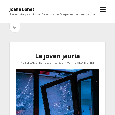
abrir
Joana Bonet
menú
Periodista y escritora. Directora de Magazine La Vanguardia
abrir
Barra
barra
lateral
lateral
La joven jauría
PUBLICADO EL JULIO 10, 2021 POR JOANA BONET