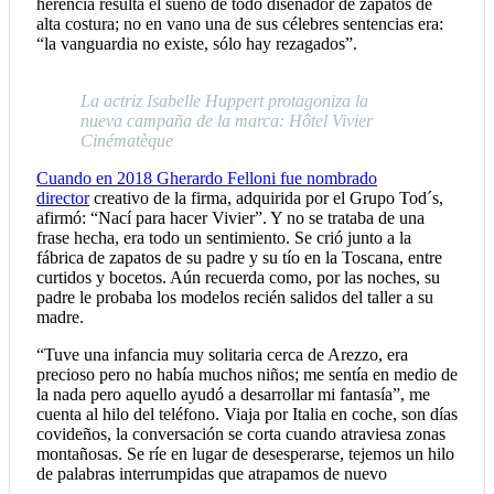
herencia resulta el sueño de todo diseñador de zapatos de
alta costura; no en vano una de sus célebres sentencias era:
“la vanguardia no existe, sólo hay rezagados”.
La actriz Isabelle Huppert protagoniza la
nueva campaña de la marca: Hôtel Vivier
Cinématèque
Cuando en 2018 Gherardo Felloni fue nombrado
director
creativo de la firma, adquirida por el Grupo Tod´s,
afirmó: “Nací para hacer Vivier”. Y no se trataba de una
frase hecha, era todo un sentimiento. Se crió junto a la
fábrica de zapatos de su padre y su tío en la Toscana, entre
curtidos y bocetos. Aún recuerda como, por las noches, su
padre le probaba los modelos recién salidos del taller a su
madre.
“Tuve una infancia muy solitaria cerca de Arezzo, era
precioso pero no había muchos niños; me sentía en medio de
la nada pero aquello ayudó a desarrollar mi fantasía”, me
cuenta al hilo del teléfono. Viaja por Italia en coche, son días
covideños, la conversación se corta cuando atraviesa zonas
montañosas. Se ríe en lugar de desesperarse, tejemos un hilo
de palabras interrumpidas que atrapamos de nuevo