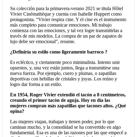
Su colección para la primavera-verano 2021 se titula Hôtel
Vivier Cinémathèque y cuenta con Isabelle Huppert como
protagonista. “Vivier respira cine. Y el cine es el instrumento
más completo para comunicar emociones. Mi trabajo
comienza con las emociones, y tal vez logre transmitirlas a
través de mis modelos. La compra de un par de zapatos de
lujo debe ser emocional”, resume.
¿Definiría su estilo como ligeramente barroco ?
Es ecléctico, y ciertamente poco minimalista. Intento unir
opuestos, y, una vez están juntos, llega a transmitirse una
nueva fuerza. Por ejemplo, cuero y plumas, o zapatillas
deportivas con hebillas de cristales y joyas. Los reúno y
logro dar forma a un estilo.
En 1954, Roger Vivier extendió el tacón a 8 centímetros,
creando el primer tacón de aguja. Hoy en día las
mujeres compran más zapatillas que tacones altos. ¿Qué
opina?
Las mujeres viajan, trabajan y tienen poder, por lo que
caminan mucho, y la comodidad se ha convertido en algo
fundamental. Esa es una de las razones por las que empecé a