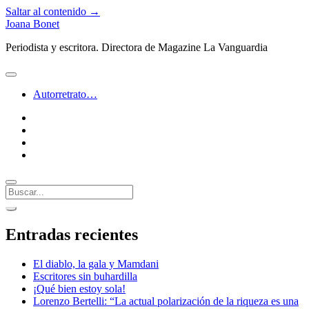
Saltar al contenido →
Joana Bonet
Periodista y escritora. Directora de Magazine La Vanguardia
abrir
menú
Autorretrato…
twitter
facebook
instagram
linkedin
Buscar
Barra
abrir
lateral
barra
Entradas recientes
lateral
El diablo, la gala y Mamdani
Escritores sin buhardilla
¡Qué bien estoy sola!
Lorenzo Bertelli: “La actual polarización de la riqueza es una