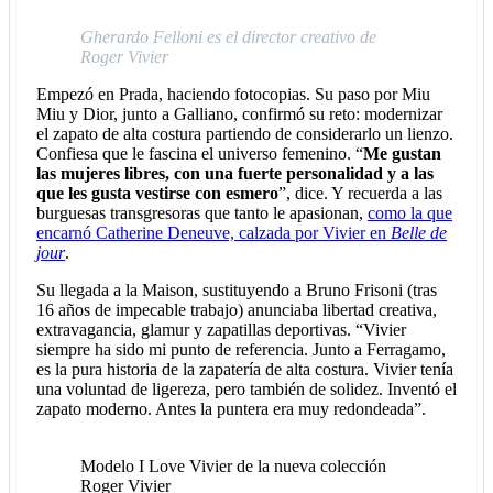
Gherardo Felloni es el director creativo de
Roger Vivier
Empezó en Prada, haciendo fotocopias. Su paso por Miu
Miu y Dior, junto a Galliano, confirmó su reto: modernizar
el zapato de alta costura partiendo de considerarlo un lienzo.
Confiesa que le fascina el universo femenino. “
Me gustan
las mujeres libres, con una fuerte personalidad y a las
que les gusta vestirse con esmero
”, dice. Y recuerda a las
burguesas transgresoras que tanto le apasionan,
como la que
encarnó Catherine Deneuve, calzada por Vivier en
Belle de
jour
.
Su llegada a la Maison, sustituyendo a Bruno Frisoni (tras
16 años de impecable trabajo) anunciaba libertad creativa,
extravagancia, glamur y zapatillas deportivas. “Vivier
siempre ha sido mi punto de referencia. Junto a Ferragamo,
es la pura historia de la zapatería de alta costura. Vivier tenía
una voluntad de ligereza, pero también de solidez. Inventó el
zapato moderno. Antes la puntera era muy redondeada”.
Modelo I Love Vivier de la nueva colección
Roger Vivier