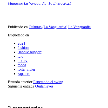
Magazine La Vanguardia, 10 Enero 2021
Publicado en
Culturas (La Vanguardia)
La Vanguardia
Etiquetado en
2021
fashion
isabelle huppert
lujo
luxury
moda
roger vivier
zapatero
Entrada anterior
Esperando el swing
Siguiente entrada
Quitanieves
2 comentarios