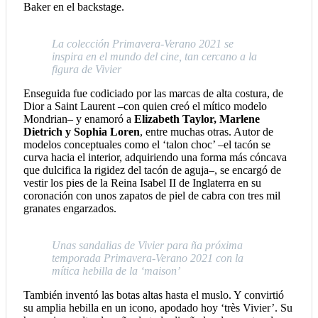
Baker en el backstage.
La colección Primavera-Verano 2021 se
inspira en el mundo del cine, tan cercano a la
figura de Vivier
Enseguida fue codiciado por las marcas de alta costura, de
Dior a Saint Laurent –con quien creó el mítico modelo
Mondrian– y enamoró a
Elizabeth Taylor, Marlene
Dietrich y Sophia Loren
, entre muchas otras. Autor de
modelos conceptuales como el ‘talon choc’ –el tacón se
curva hacia el interior, adquiriendo una forma más cóncava
que dulcifica la rigidez del tacón de aguja–, se encargó de
vestir los pies de la Reina Isabel II de Inglaterra en su
coronación con unos zapatos de piel de cabra con tres mil
granates engarzados.
Unas sandalias de Vivier para ña próxima
temporada Primavera-Verano 2021 con la
mítica hebilla de la ‘maison’
También inventó las botas altas hasta el muslo. Y convirtió
su amplia hebilla en un icono, apodado hoy ‘très Vivier’. Su