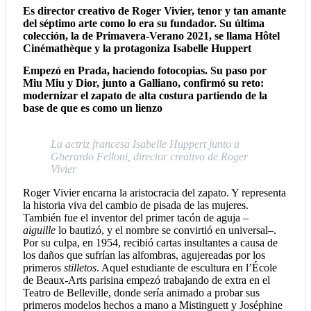
Es director creativo de Roger Vivier, tenor y tan amante
del séptimo arte como lo era su fundador. Su última
colección, la de Primavera-Verano 2021, se llama Hôtel
Cinémathèque y la protagoniza Isabelle Huppert
Empezó en Prada, haciendo fotocopias. Su paso por
Miu Miu y Dior, junto a Galliano, confirmó su reto:
modernizar el zapato de alta costura partiendo de la
base de que es como un lienzo
La actriz francesa Isabelle Huppert junto a
Gherardo Felloni, director creativo de Roger
Vivier
Roger Vivier encarna la aristocracia del zapato. Y representa
la historia viva del cambio de pisada de las mujeres.
También fue el inventor del primer tacón de aguja –
aiguille
lo bautizó, y el nombre se convirtió en universal–.
Por su culpa, en 1954, recibió cartas insultantes a causa de
los daños que sufrían las alfombras, agujereadas por los
primeros
stilletos
. Aquel estudiante de escultura en l’École
de Beaux-Arts parisina empezó trabajando de extra en el
Teatro de Belleville, donde sería animado a probar sus
primeros modelos hechos a mano a Mistinguett y Joséphine