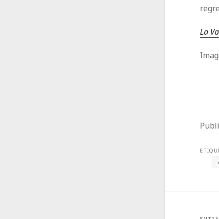
regre
La Va
Imag
Publ
ETIQU
ENTRA