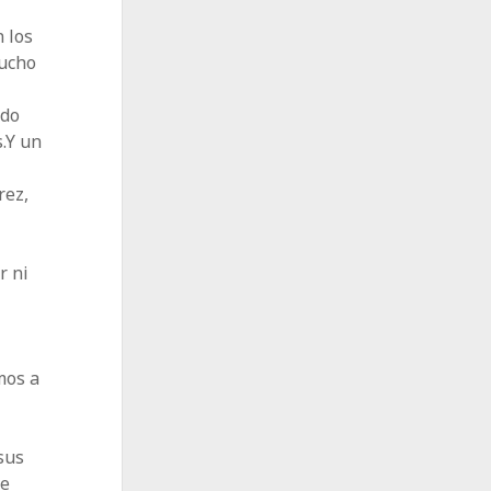
 los
mucho
ndo
.Y un
rez,
r ni
mos a
sus
de