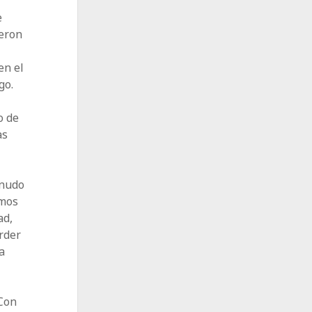
e
ieron
en el
go.
o de
as
enudo
amos
ad,
rder
a
 Con