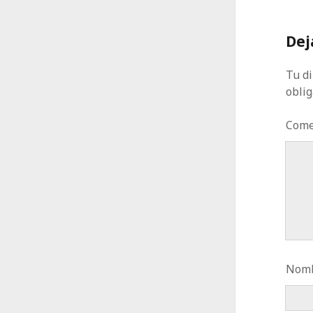
Dej
Tu di
obli
Come
Nomb