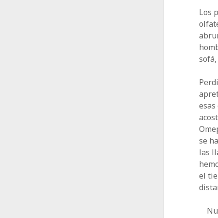
Los p
olfat
abrum
hombr
sofá,
Perdi
apret
esas 
acost
Omepr
se h
las l
hemo
el ti
dista
Nu