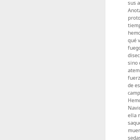
sus a
Anota
proto
tiemp
hemo
qué 
fueg
disec
sino 
atem
fuerz
de es
campo
Hemo
Navid
ella 
saque
muert
sedas