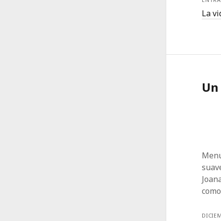
La v
Un
Menu
suave
Joan
como
DICIEM