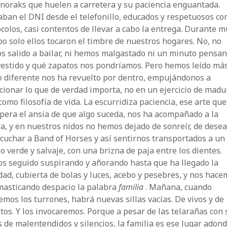
noraks que huelen a carretera y su paciencia enguantada.
ban el DNI desde el telefonillo, educados y respetuosos con
colos, casi contentos de llevar a cabo la entrega. Durante 
o solo ellos tocaron el timbre de nuestros hogares. No, no
s salido a bailar, ni hemos malgastado ni un minuto pensa
vestido y qué zapatos nos pondríamos. Pero hemos leído más
o diferente nos ha revuelto por dentro, empujándonos a
cionar lo que de verdad importa, no en un ejercicio de madu
como filosofía de vida. La escurridiza paciencia, ese arte que
pera el ansia de que algo suceda, nos ha acompañado a la
a, y en nuestros nidos no hemos dejado de sonreír, de desea
cuchar a Band of Horses y así sentirnos transportados a un
 verde y salvaje, con una brizna de paja entre los dientes.
s seguido suspirando y añorando hasta que ha llegado la
ad, cubierta de bolas y luces, acebo y pesebres, y nos hace
masticando despacio la palabra
familia
. Mañana, cuando
mos los turrones, habrá nuevas sillas vacías. De vivos y de
os. Y los invocaremos. Porque a pesar de las telarañas con 
 de malentendidos y silencios, la familia es ese lugar adon