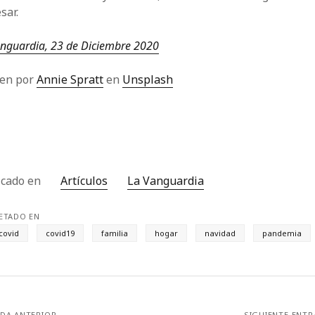
sar.
nguardia, 23 de Diciembre 2020
en por
Annie Spratt
en
Unsplash
icado en
Artículos
La Vanguardia
ETADO EN
covid
covid19
familia
hogar
navidad
pandemia
DA ANTERIOR
SIGUIENTE ENT