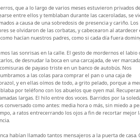
erros, que a lo largo de varios meses estuvieron privados d
earse entre ellos y temblaban durante las caceroladas, se v
ados a causa de una sobredosis de presencia y cariño. Los
es se olvidaron de las corbatas, y cabecearon al atardecer 
 como hacían nuestros padres, como si cada día fuera domin
mos las sonrisas en la calle. El gesto de mordernos el labio 
arlos, de desnudar la boca en una carcajada, de ver marcad
comisuras de payaso triste en un banco de autobús. Nos
umbramos a las colas para comprar el pan o una caja de
azol, y en ellas oímos de todo, a grito pelado, porque a m
ablaba por teléfono con los abuelos que oyen mal. Recuper
lamadas largas. El hilo entre dos voces. Barridos por la soled
s conversado como antes: media hora o más, sin miedo a pe
empo, a ratos entrecerrando los ojos a fin de recortar mejor l
ncia.
nca habían llamado tantos mensajeros a la puerta de casa.