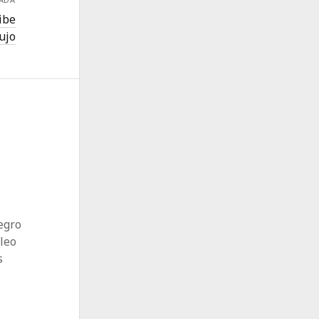
ibe
lujo
egro
 leo
s