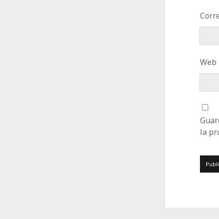
Corre
Web
Guar
la p