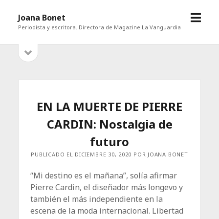
abrir
Joana Bonet
menú
Periodista y escritora. Directora de Magazine La Vanguardia
abrir
Barra
barra
lateral
lateral
EN LA MUERTE DE PIERRE
CARDIN: Nostalgia de
futuro
PUBLICADO EL DICIEMBRE 30, 2020 POR JOANA BONET
“Mi destino es el mañana”, solía afirmar
Pierre Cardin, el diseñador más longevo y
también el más independiente en la
escena de la moda internacional. Libertad