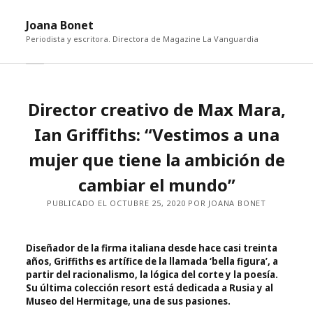
abri
Joana Bonet
me
Periodista y escritora. Directora de Magazine La Vanguardia
abrir
Barra
barra
lateral
lateral
Director creativo de Max Mara,
Ian Griffiths: “Vestimos a una
mujer que tiene la ambición de
cambiar el mundo”
PUBLICADO EL OCTUBRE 25, 2020 POR JOANA BONET
Diseñador de la firma italiana desde hace casi treinta
años, Griffiths es artífice de la llamada ‘bella figura’, a
partir del racionalismo, la lógica del corte y la poesía.
Su última colección resort está dedicada a Rusia y al
Museo del Hermitage, una de sus pasiones.