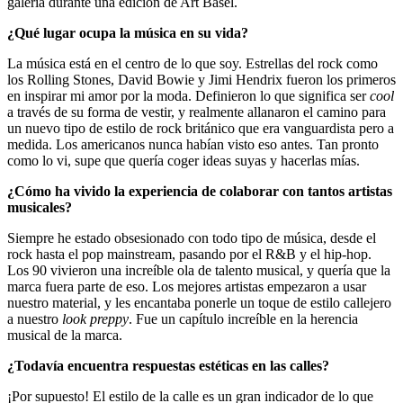
galería durante una edición de Art Basel.
¿Qué lugar ocupa la música en su vida?
La música está en el centro de lo que soy. Estrellas del rock como
los Rolling Stones, David Bowie y Jimi Hendrix fueron los primeros
en inspirar mi amor por la moda. Definieron lo que significa ser
cool
a través de su forma de vestir, y realmente allanaron el camino para
un nuevo tipo de estilo de rock británico que era vanguardista pero a
medida. Los americanos nunca habían visto eso antes. Tan pronto
como lo vi, supe que quería coger ideas suyas y hacerlas mías.
¿Cómo ha vivido la experiencia de colaborar con tantos artistas
musicales?
Siempre he estado obsesionado con todo tipo de música, desde el
rock hasta el pop mainstream, pasando por el R&B y el hip-hop.
Los 90 vivieron una increíble ola de talento musical, y quería que la
marca fuera parte de eso. Los mejores artistas empezaron a usar
nuestro material, y les encantaba ponerle un toque de estilo callejero
a nuestro
look preppy
. Fue un capítulo increíble en la herencia
musical de la marca.
¿Todavía encuentra respuestas estéticas en las calles?
¡Por supuesto! El estilo de la calle es un gran indicador de lo que