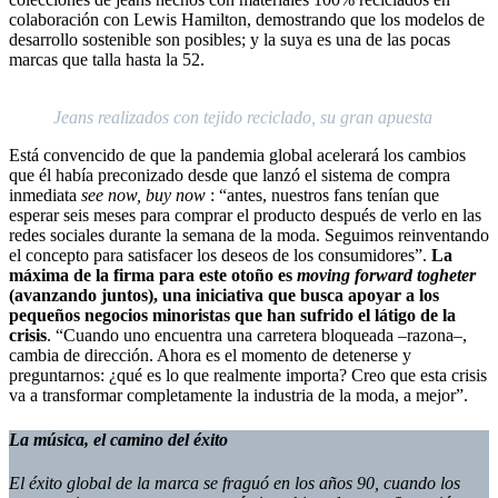
colaboración con Lewis Hamilton, demostrando que los modelos de
desarrollo sostenible son posibles; y la suya es una de las pocas
marcas que talla hasta la 52.
Jeans realizados con tejido reciclado, su gran apuesta
Está convencido de que la pandemia global acelerará los cambios
que él había preconizado desde que lanzó el sistema de compra
inmediata
see now, buy now
: “antes, nuestros fans tenían que
esperar seis meses para comprar el producto después de verlo en las
redes sociales durante la semana de la moda. Seguimos reinventando
el concepto para satisfacer los deseos de los consumidores”.
La
máxima de la firma para este otoño es
moving forward togheter
(avanzando juntos), una iniciativa que busca apoyar a los
pequeños negocios minoristas que han sufrido el látigo de la
crisis
. “Cuando uno encuentra una carretera bloqueada –razona–,
cambia de dirección. Ahora es el momento de detenerse y
preguntarnos: ¿qué es lo que realmente importa? Creo que esta crisis
va a transformar completamente la industria de la moda, a mejor”.
La música, el camino del éxito
El éxito global de la marca se fraguó en los años 90, cuando los