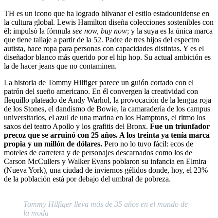
TH es un icono que ha logrado hilvanar el estilo estadounidense en
la cultura global. Lewis Hamilton diseña colecciones sostenibles con
él; impulsó la fórmula
see now, buy now
; y la suya es la única marca
que tiene tallaje a partir de la 52. Padre de tres hijos del espectro
autista, hace ropa para personas con capacidades distintas. Y es el
diseñador blanco más querido por el hip hop. Su actual ambición es
la de hacer jeans que no contaminen.
La historia de Tommy Hilfiger parece un guión cortado con el
patrón del sueño americano. En él convergen la creatividad con
flequillo plateado de Andy Warhol, la provocación de la lengua roja
de los Stones, el dandismo de Bowie, la camaradería de los campus
universitarios, el azul de una marina en los Hamptons, el ritmo los
saxos del teatro Apollo y los grafitis del Bronx.
Fue un triunfador
precoz que se arruinó con 25 años. A los treinta ya tenía marca
propia y un millón de dólares.
Pero no lo tuvo fácil: ecos de
moteles de carretera y de personajes descarnados como los de
Carson McCullers y Walker Evans poblaron su infancia en Elmira
(Nueva York), una ciudad de inviernos gélidos donde, hoy, el 23%
de la población está por debajo del umbral de pobreza.
Tommy Hilfiger lleva más de 35 años en el mundo de
la moda