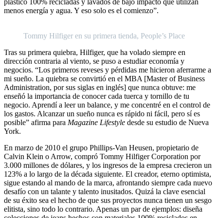
plástico 100% recicladas y lavados de bajo impacto que utilizan
menos energía y agua. Y eso solo es el comienzo”.
Tommy Hilfiger en su primera tienda, People’s Place
Tras su primera quiebra, Hilfiger, que ha volado siempre en
dirección contraria al viento, se puso a estudiar economía y
negocios. “Los primeros reveses y pérdidas me hicieron aferrarme a
mi sueño. La quiebra se convirtió en el MBA [Master of Business
Administration, por sus siglas en inglés] que nunca obtuve: me
enseñó la importancia de conocer cada tuerca y tornillo de tu
negocio. Aprendí a leer un balance, y me concentré en el control de
los gastos. Alcanzar un sueño nunca es rápido ni fácil, pero sí es
posible” afirma para
Magazine Lifestyle
desde su estudio de Nueva
York.
En marzo de 2010 el grupo Phillips-Van Heusen, propietario de
Calvin Klein o Arrow, compró Tommy Hilfiger Corporation por
3.000 millones de dólares, y los ingresos de la empresa crecieron un
123% a lo largo de la década siguiente. El creador, eterno optimista,
sigue estando al mando de la marca, afrontando siempre cada nuevo
desafío con un talante y talento inusitados. Quizá la clave esencial
de su éxito sea el hecho de que sus proyectos nunca tienen un sesgo
elitista, sino todo lo contrario. Apenas un par de ejemplos: diseña
colecciones de jeans hechos con materiales 100% reciclados en