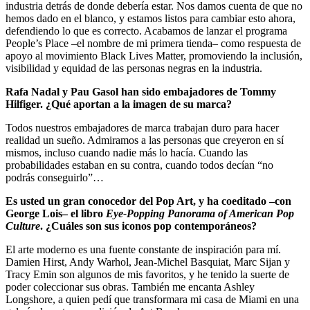
industria detrás de donde debería estar. Nos damos cuenta de que no
hemos dado en el blanco, y estamos listos para cambiar esto ahora,
defendiendo lo que es correcto. Acabamos de lanzar el programa
People’s Place –el nombre de mi primera tienda– como respuesta de
apoyo al movimiento Black Lives Matter, promoviendo la inclusión,
visibilidad y equidad de las personas negras en la industria.
Rafa Nadal y Pau Gasol han sido embajadores de Tommy
Hilfiger. ¿Qué aportan a la imagen de su marca?
Todos nuestros embajadores de marca trabajan duro para hacer
realidad un sueño. Admiramos a las personas que creyeron en sí
mismos, incluso cuando nadie más lo hacía. Cuando las
probabilidades estaban en su contra, cuando todos decían “no
podrás conseguirlo”…
Es usted un gran conocedor del Pop Art, y ha coeditado –con
George Lois– el libro
Eye-Popping Panorama of American Pop
Culture
. ¿Cuáles son sus iconos pop contemporáneos?
El arte moderno es una fuente constante de inspiración para mí.
Damien Hirst, Andy Warhol, Jean-Michel Basquiat, Marc Sijan y
Tracy Emin son algunos de mis favoritos, y he tenido la suerte de
poder coleccionar sus obras. También me encanta Ashley
Longshore, a quien pedí que transformara mi casa de Miami en una