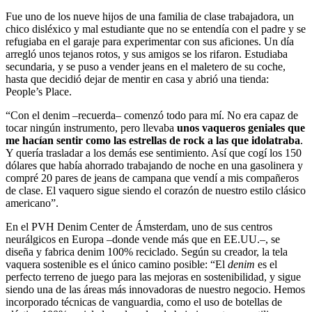
Fue uno de los nueve hijos de una familia de clase trabajadora, un
chico disléxico y mal estudiante que no se entendía con el padre y se
refugiaba en el garaje para experimentar con sus aficiones. Un día
arregló unos tejanos rotos, y sus amigos se los rifaron. Estudiaba
secundaria, y se puso a vender jeans en el maletero de su coche,
hasta que decidió dejar de mentir en casa y abrió una tienda:
People’s Place.
“Con el denim –recuerda– comenzó todo para mí. No era capaz de
tocar ningún instrumento, pero llevaba
unos vaqueros geniales que
me hacían sentir como las estrellas de rock a las que idolatraba
.
Y quería trasladar a los demás ese sentimiento. Así que cogí los 150
dólares que había ahorrado trabajando de noche en una gasolinera y
compré 20 pares de jeans de campana que vendí a mis compañeros
de clase. El vaquero sigue siendo el corazón de nuestro estilo clásico
americano”.
En el PVH Denim Center de Ámsterdam, uno de sus centros
neurálgicos en Europa –donde vende más que en EE.UU.–, se
diseña y fabrica denim 100% reciclado. Según su creador, la tela
vaquera sostenible es el único camino posible: “El
denim
es el
perfecto terreno de juego para las mejoras en sostenibilidad, y sigue
siendo una de las áreas más innovadoras de nuestro negocio. Hemos
incorporado técnicas de vanguardia, como el uso de botellas de