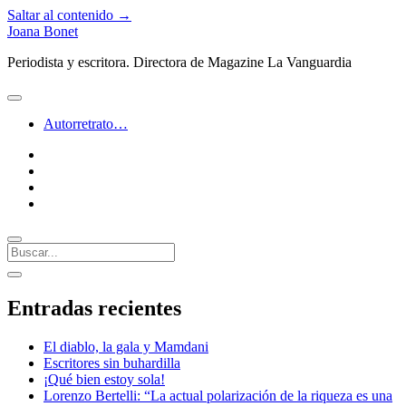
Saltar al contenido →
Joana Bonet
Periodista y escritora. Directora de Magazine La Vanguardia
abrir
menú
Autorretrato…
twitter
facebook
instagram
linkedin
Buscar
Barra
abrir
lateral
barra
Entradas recientes
lateral
El diablo, la gala y Mamdani
Escritores sin buhardilla
¡Qué bien estoy sola!
Lorenzo Bertelli: “La actual polarización de la riqueza es una