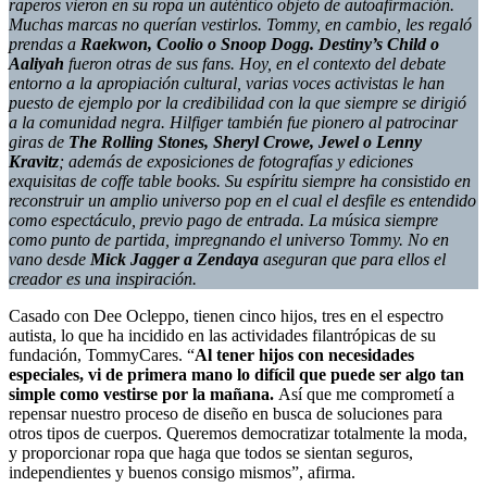
raperos vieron en su ropa un auténtico objeto de autoafirmación.
Muchas marcas no querían vestirlos. Tommy, en cambio, les regaló
prendas a
Raekwon, Coolio o Snoop Dogg. Destiny’s Child o
Aaliyah
fueron otras de sus fans. Hoy, en el contexto del debate
entorno a la apropiación cultural, varias voces activistas le han
puesto de ejemplo por la credibilidad con la que siempre se dirigió
a la comunidad negra. Hilfiger también fue pionero al patrocinar
giras de
The Rolling Stones, Sheryl Crowe, Jewel o Lenny
Kravitz
; además de exposiciones de fotografías y ediciones
exquisitas de coffe table books. Su espíritu siempre ha consistido en
reconstruir un amplio universo pop en el cual el desfile es entendido
como espectáculo, previo pago de entrada. La música siempre
como punto de partida, impregnando el universo Tommy. No en
vano desde
Mick Jagger a Zendaya
aseguran que para ellos el
creador es una inspiración.
Casado con Dee Ocleppo, tienen cinco hijos, tres en el espectro
autista, lo que ha incidido en las actividades filantrópicas de su
fundación, TommyCares. “
Al tener hijos con necesidades
especiales, vi de primera mano lo difícil que puede ser algo tan
simple como vestirse por la mañana.
Así que me comprometí a
repensar nuestro proceso de diseño en busca de soluciones para
otros tipos de cuerpos. Queremos democratizar totalmente la moda,
y proporcionar ropa que haga que todos se sientan seguros,
independientes y buenos consigo mismos”, afirma.