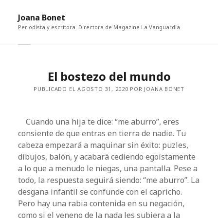
abri
Joana Bonet
me
Periodista y escritora. Directora de Magazine La Vanguardia
abrir
Barra
barra
lateral
lateral
El bostezo del mundo
PUBLICADO EL AGOSTO 31, 2020 POR JOANA BONET
Cuando una hija te dice: “me aburro”, eres
consiente de que entras en tierra de nadie. Tu
cabeza empezará a maquinar sin éxito: puzles,
dibujos, balón, y acabará cediendo egoístamente
a lo que a menudo le niegas, una pantalla. Pese a
todo, la respuesta seguirá siendo: “me aburro”. La
desgana infantil se confunde con el capricho.
Pero hay una rabia contenida en su negación,
como si el veneno de la nada les subiera a la