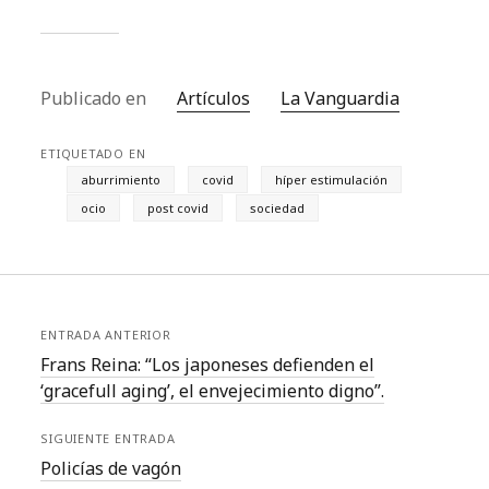
Publicado en
Artículos
La Vanguardia
ETIQUETADO EN
aburrimiento
covid
híper estimulación
ocio
post covid
sociedad
ENTRADA ANTERIOR
Frans Reina: “Los japoneses defienden el
‘gracefull aging’, el envejecimiento digno”.
SIGUIENTE ENTRADA
Policías de vagón