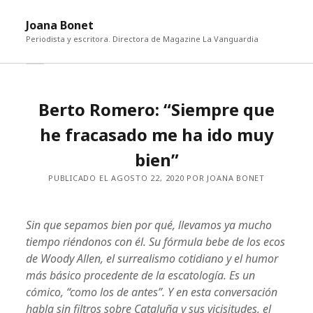
abri
Joana Bonet
me
Periodista y escritora. Directora de Magazine La Vanguardia
abrir
Barra
barra
lateral
lateral
Berto Romero: “Siempre que
he fracasado me ha ido muy
bien”
PUBLICADO EL AGOSTO 22, 2020 POR JOANA BONET
Sin que sepamos bien por qué, llevamos ya mucho
tiempo riéndonos con él. Su fórmula bebe de los ecos
de Woody Allen, el surrealismo cotidiano y el humor
más básico procedente de la escatología. Es un
cómico, “como los de antes”. Y en esta conversación
habla sin filtros sobre Cataluña y sus vicisitudes, el