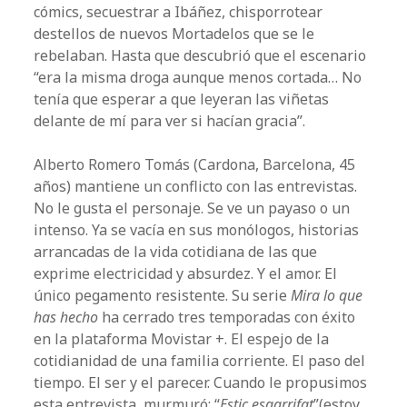
cómics, secuestrar a Ibáñez, chisporrotear
destellos de nuevos Mortadelos que se le
rebelaban. Hasta que descubrió que el escenario
“era la misma droga aunque menos cortada… No
tenía que esperar a que leyeran las viñetas
delante de mí para ver si hacían gracia”.
Alberto Romero Tomás (Cardona, Barcelona, 45
años) mantiene un conflicto con las entrevistas.
No le gusta el personaje. Se ve un payaso o un
intenso. Ya se vacía en sus monólogos, historias
arrancadas de la vida cotidiana de las que
exprime electricidad y absurdez. Y el amor. El
único pegamento resistente. Su serie
Mira lo que
has hecho
ha cerrado tres temporadas con éxito
en la plataforma Movistar +. El espejo de la
cotidianidad de una familia corriente. El paso del
tiempo. El ser y el parecer. Cuando le propusimos
esta entrevista, murmuró: “
Estic esgarrifat
”(estoy