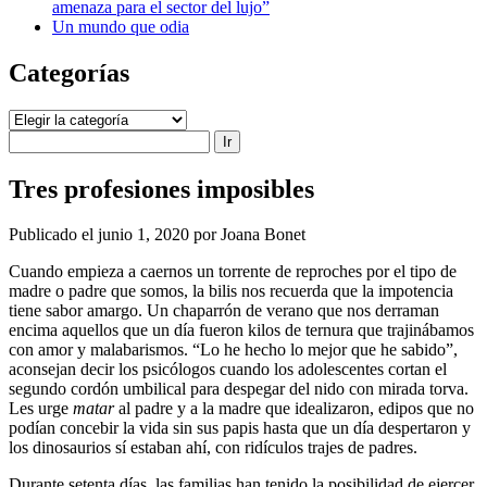
amenaza para el sector del lujo”
Un mundo que odia
Categorías
Categorías
Buscar
Tres profesiones imposibles
Publicado el junio 1, 2020 por Joana Bonet
Cuando empieza a caernos un torrente de reproches por el tipo de
madre o padre que somos, la bilis nos recuerda que la impotencia
tiene sabor amargo. Un chaparrón de verano que nos derraman
encima aquellos que un día fueron kilos de ternura que trajinábamos
con amor y malabarismos. “Lo he hecho lo mejor que he sabido”,
aconsejan decir los psicólogos cuando los adolescentes cortan el
segundo cordón umbilical para despegar del nido con mirada torva.
Les urge
matar
al padre y a la madre que idealizaron, edipos que no
podían concebir la vida sin sus papis hasta que un día despertaron y
los dinosaurios sí estaban ahí, con ridículos trajes de padres.
Durante setenta días, las familias han tenido la posibilidad de ejercer