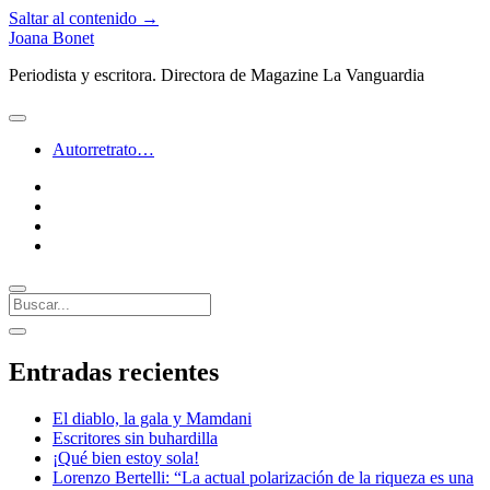
Saltar al contenido →
Joana Bonet
Periodista y escritora. Directora de Magazine La Vanguardia
abrir
menú
Autorretrato…
twitter
facebook
instagram
linkedin
Buscar
Barra
abrir
lateral
barra
Entradas recientes
lateral
El diablo, la gala y Mamdani
Escritores sin buhardilla
¡Qué bien estoy sola!
Lorenzo Bertelli: “La actual polarización de la riqueza es una