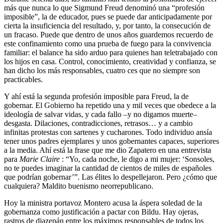
más que nunca lo que Sigmund Freud denominó una “profesión
imposible”, la de educador, pues se puede dar anticipadamente por
cierta la insuficiencia del resultado, y, por tanto, la consecución de
un fracaso. Puede que dentro de unos años guardemos recuerdo de
este confinamiento como una prueba de fuego para la convivencia
familiar: el balance ha sido arduo para quienes han teletrabajado con
los hijos en casa. Control, conocimiento, creatividad y confianza, se
han dicho los más responsables, cuatro ces que no siempre son
practicables.
Y ahí está la segunda profesión imposible para Freud, la de
gobernar. El Gobierno ha repetido una y mil veces que obedece a la
ideología de salvar vidas, y cada fallo –y no digamos muerte–
desgasta. Dilaciones, contradicciones, retrasos… y a cambio
infinitas protestas con sartenes y cucharones. Todo individuo ansía
tener unos padres ejemplares y unos gobernantes capaces, superiores
a la media. Ahí está la frase que me dio Zapatero en una entrevista
para
Marie Claire
: “Yo, cada noche, le digo a mi mujer: ‘Sonsoles,
no te puedes imaginar la cantidad de cientos de miles de españoles
que podrían gobernar’”. Las élites lo despellejaron. Pero ¿cómo que
cualquiera? Maldito buenismo neorrepublicano.
Hoy la ministra portavoz Montero acusa la áspera soledad de la
gobernanza como justificación a pactar con Bildu. Hay ojeras,
rastros de diazepán entre los máximos responsables de todos los