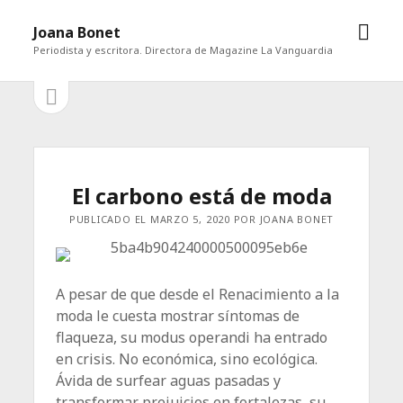
abrir
Joana Bonet
men
Periodista y escritora. Directora de Magazine La Vanguardia
abrir
Barra
barra
lateral
lateral
El carbono está de moda
PUBLICADO EL MARZO 5, 2020 POR JOANA BONET
A pesar de que desde el Renacimiento a la
moda le cuesta mostrar síntomas de
flaqueza, su modus operandi ha entrado
en crisis. No económica, sino ecológica.
Ávida de surfear aguas pasadas y
transformar prejuicios en fortalezas, su