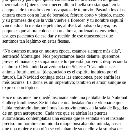
memorable. Quieres permanecer allí: tu huella se estampará en la
chaqueta de tu madre o en los zapatos de tu novio. Pasarán los días:
entrará enero con su luz de borrador, febrero corto y picudo, marzo
y su promesa de que la vida vuelve a florecer, y tu nombre seguirá
vinculado a la manta de peluche, al iPad, al bolso o la joya, los
paquetes que ahora colocas en una bolsa, ordenados, envueltos,
testigos pacientes de ese dar y recibir, de ese transcender que
sentimos tan legítimo en estas fiestas.
“No estamos nunca en nuestra época, estamos siempre más allá”,
sentenció Montaigne. Nos proyectamos hacia delante, queremos
prever el mañana y ocuparnos de lo que está por venir, despreciando
el ahora. Olvidando la advertencia de Séneca: “Calamitosus est
animus futuri anxius” (desgraciado es el espíritu inquieto por el
futuro). La Navidad conjuga todas las emociones, pero enfría las
más oscuras. La dicha es un imperativo; también el amor, aunque se
exprese con tópicos.
Hace unos años me quedé fascinada ante una pantalla de la National
Gallery londinense. Se trataba de una instalación de videoarte que
había registrado durante horas los movimientos en la sala de llegadas
de un gran aeropuerto. Cada vez que se abrían las puertas
automáticas, contemplabas una escena que te sentaba en el instante
preciso: un hombre con mirada miope buscaba otra mirada, hasta
que una mujer y una niña se colgaban de su cuello y la sonrisa de