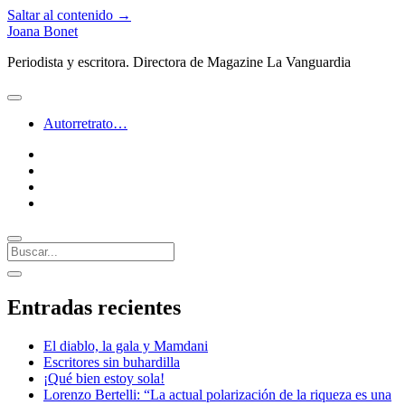
Saltar al contenido →
Joana Bonet
Periodista y escritora. Directora de Magazine La Vanguardia
abrir
menú
Autorretrato…
twitter
facebook
instagram
linkedin
Buscar
Barra
abrir
lateral
barra
Entradas recientes
lateral
El diablo, la gala y Mamdani
Escritores sin buhardilla
¡Qué bien estoy sola!
Lorenzo Bertelli: “La actual polarización de la riqueza es una