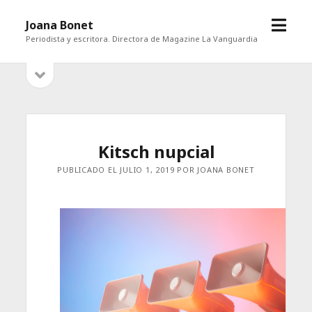
abrir
Joana Bonet
menú
Periodista y escritora. Directora de Magazine La Vanguardia
abrir
Barra
barra
lateral
lateral
Kitsch nupcial
PUBLICADO EL JULIO 1, 2019 POR JOANA BONET