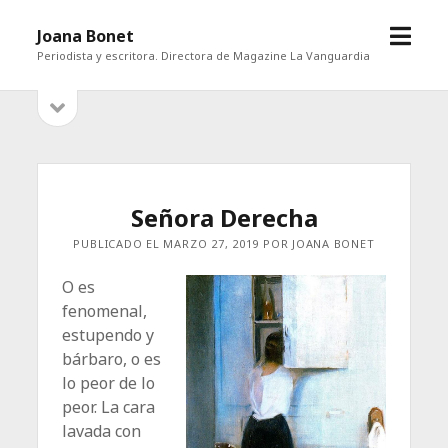
abrir
Joana Bonet
menú
Periodista y escritora. Directora de Magazine La Vanguardia
abrir
Barra
barra
lateral
lateral
Señora Derecha
PUBLICADO EL MARZO 27, 2019 POR JOANA BONET
O es
fenomenal,
estupendo y
bárbaro, o es
lo peor de lo
­peor. La cara
lavada con