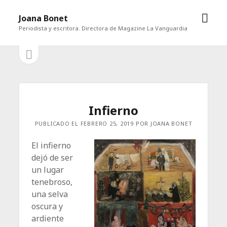
abrir
Joana Bonet
men
Periodista y escritora. Directora de Magazine La Vanguardia
abrir
Barra
barra
lateral
lateral
Infierno
PUBLICADO EL FEBRERO 25, 2019 POR JOANA BONET
El infierno
dejó de ser
un lugar
tenebroso,
una selva
oscura y
ardiente