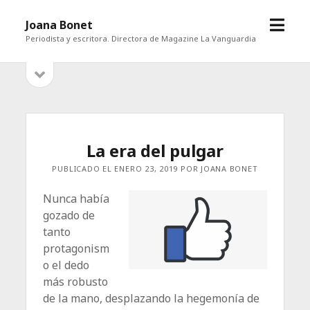
abrir
Joana Bonet
menú
Periodista y escritora. Directora de Magazine La Vanguardia
abrir
Barra
barra
lateral
lateral
La era del pulgar
PUBLICADO EL ENERO 23, 2019 POR JOANA BONET
Nunca había
gozado de
tanto
protagonism
o el dedo
más robusto
de la mano, desplazando la hegemonía de