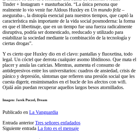
Tinder + Instagram + masturbación. “La única persona que
realmente lo vio venir fue Aldous Huxley en
Un mundo feliz
–
aseguraba–, la distopía esencial para nuestros tiempos, que captó la
característica más importante de la vida social posmoderna: la forma
en que el libertinaje, que en un tiempo fue una fuerza radicalmente
disruptiva, podría ser domesticado, reeducado y utilizado para
estabilizar la sociedad mediante la combinación de la tecnología y
ciertas drogas”.
Y es cierto que Huxley dio en el clavo: pantallas y fluoxetina, todo
legal. Un cóctel que derrota cualquier asomo libidinoso. Que mata el
placer y anula las caricias. Mientras, aumenta el consumo de
antidepresivos entre los universitarios: cuadros de ansiedad, crisis de
pánico y depresión, síntomas que refieren una presión social que les
cuesta digerir, ensimismados en el bucle de los afectos con wifi.
Ojalá aún puedan recuperar aquellos largos besos atornillados.
Imagen: Jarek Puczel, Dream
Publicado en
La Vanguardia
Entrada anterior
Tres señores enfadados
Siguiente entrada
La foto es el mensaje