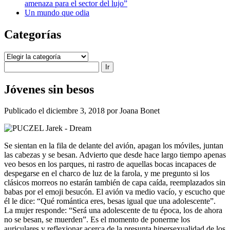
amenaza para el sector del lujo”
Un mundo que odia
Categorías
Categorías
Buscar
Jóvenes sin besos
Publicado el diciembre 3, 2018 por Joana Bonet
Se sientan en la fila de delante del avión, apagan los móviles, juntan
las cabezas y se besan. Advierto que desde hace largo tiempo apenas
veo besos en los parques, ni rastro de aquellas bocas incapaces de
despegarse en el charco de luz de la farola, y me pregunto si los
clásicos morreos no estarán también de capa caída, reemplazados sin
babas por el emoji besucón. El avión va medio vacío, y escucho que
él le dice: “Qué romántica eres, besas igual que una adolescente”.
La mujer responde: “Será una adolescente de tu época, los de ahora
no se besan, se muerden”. Es el momento de ponerme los
auriculares y reflexionar acerca de la presunta hipersexualidad de los