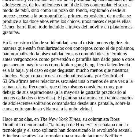
adolescentes, de los milénicos que ni de lejos contemplan el sexo a
modo de tabú, sino como un pozo sin fondo, explorado desde su
precoz acceso a la pornografía: la primera exposición, de media, se
produce a los doce años entre los chicos, unos meses después ellas.
Tienen barra libre, todo incluido a través del móvil y en plataformas
gratuitas.
En la construcción de su identidad sexual existe menos rigidez, de
manera que están familiarizados con conceptos como el de poliamor,
han normalizado la bisexualidad en sus comunidades, y términos
antes vergonzosos como perversión o parafilia han dado paso a otros
que suenan más frescos como kink o gang bang. Pero la tendencia
es a la baja, y el caso es que degustan mucho menos que nuestros
abuelos. Según una encuesta nacional realizada por Control, el
63,6% afirma tener relaciones sexuales una o menos de una vez a la
semana. Una frecuencia que ellos mismos consideran muy por
debajo de sus aspiraciones (a la mayoría le gustaría practicarlo al
menos cada dos o tres días). El panorama abruma con tantos cuartos
de adolescentes solitarios comandados desde una pantalla, sobre la
cama, entregando su vida real a la nube virtual.
Hace unos días, en
The New York Times
, su columnista Ross
Douthat lo denominaba “la trampa de Huxley”, y señalaba que la
tecnología y el sexo solitario han domesticado la revolución sexual.
E incluso se atrevía a formular una suma de factores: Netflix +