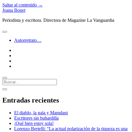
Saltar al contenido →
Joana Bonet
Periodista y escritora. Directora de Magazine La Vanguardia
abrir
menú
Autorretrato…
twitter
facebook
instagram
linkedin
Buscar
Barra
abrir
lateral
barra
Entradas recientes
lateral
El diablo, la gala y Mamdani
Escritores sin buhardilla
¡Qué bien estoy sola!
Lorenzo Bertelli: “La actual polarización de la riqueza es una