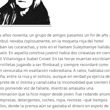
os años noventa, un grupo de amigos pasamos un fin de año 
mbul; nevaba copiosamente, en la moqueta roja del hotel
aban las cucarachas, y solo en el hamam Suleymaniye hallá
elo. En aquella comitiva juvenil había dos cineastas en cier
í Villaronga e Isabel Coixet. En las horas muertas escribía
rvilletas jugando a ser Rimbaud; y siempre recordaré como
l censuraba mi exaltación rodorediana. A ratos, hablaba c
ña, entre la risa y el sollozo, aunque en verdad ya ejercía de
prete de sí misma y canalizaba la incomodidad que sienten 
dos poniendo voz de falsete, mientras amasaba una
rminación que la hizo mayor desde joven. Fue rodando anun
mpresas, detergentes, coches, ropa, revistas –qué tiempos
los, donde la prensa aún se gastaba el dinero en espots de