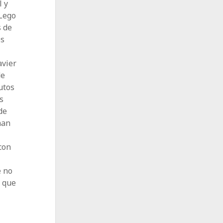
l y
 Lego
s de
os
avier
de
utos
s
de
han
 con
e no
Y que