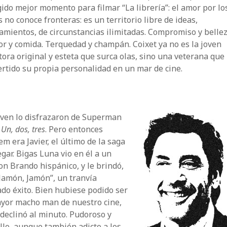
ido mejor momento para filmar “La librería”: el amor por lo
s no conoce fronteras: es un territorio libre de ideas,
mientos, de circunstancias ilimitadas. Compromiso y bellez
r y comida. Terquedad y champán. Coixet ya no es la joven
tora original y esteta que surca olas, sino una veterana que
rtido su propia personalidad en un mar de cine.
oven lo disfrazaron de Superman
l
Un, dos, tres
. Pero entonces
m era Javier, el último de la saga
egar. Bigas Luna vio en él a un
n Brando hispánico, y le brindó,
Jamón, Jamón”, un tranvía
do éxito. Bien hubiese podido ser
ayor macho man de nuestro cine,
declinó al minuto. Pudoroso y
llo, aunque también adicto a los