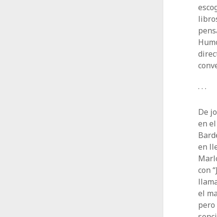
escog
libro
pensa
Humo
direc
conve
· · ·
De j
en e
Barde
en ll
Marlo
con “
llama
el m
pero 
senci