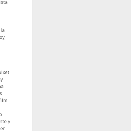
ista
 la
oy,
oixet
uy
ha
s
film
o
nte y
ber