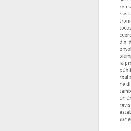
retos
hasta
troní
todos
cuerd
dio,
envol
siemp
la pr
públ
reali
ha di
tamb
un ú
revis
estab
sahar