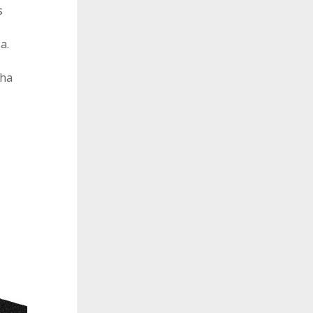
s
a.
 ha