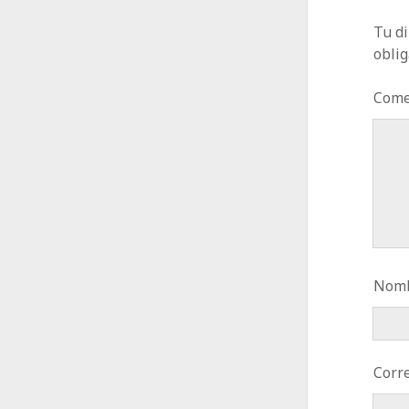
Tu di
obli
Come
Nomb
Corre