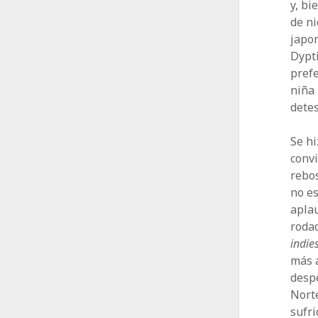
y, bi
de ni
japo
Dypti
prefe
niña 
dete
Se hi
convi
rebos
no es
aplau
rodad
indie
más a
despe
Norte
sufri