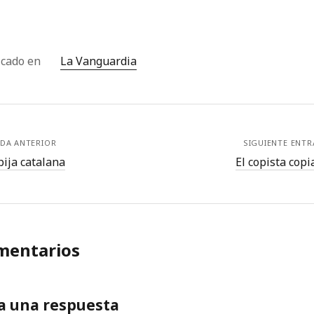
icado en
La Vanguardia
DA ANTERIOR
SIGUIENTE ENT
ija catalana
El copista copi
mentarios
a una respuesta