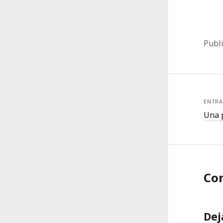
Publ
ENTRA
Una p
Co
Dej