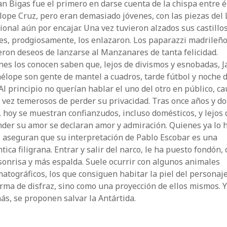
an Bigas fue el primero en darse cuenta de la chispa entre é
ope Cruz, pero eran demasiado jóvenes, con las piezas del
onal aún por encajar. Una vez tuvieron alzados sus castillo
es, prodgiosamente, los enlazaron. Los paparazzi madrileñ
eron deseos de lanzarse al Manzanares de tanta felicidad.
es los conocen saben que, lejos de divismos y esnobadas, J
élope son gente de mantel a cuadros, tarde fútbol y noche 
 Al principio no querían hablar el uno del otro en público, ca
a vez temerosos de perder su privacidad. Tras once años y do
, hoy se muestran confianzudos, incluso domésticos, y lejos 
nder su amor se declaran amor y admiración. Quienes ya lo 
, aseguran que su interpretación de Pablo Escobar es una
tica filigrana. Entrar y salir del narco, le ha puesto fondón,
onrisa y más espalda. Suele ocurrir con algunos animales
atográficos, los que consiguen habitar la piel del personaj
rma de disfraz, sino como una proyección de ellos mismos. 
s, se proponen salvar la Antártida.