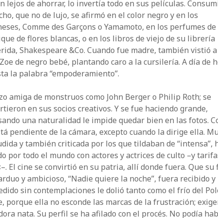
en lejos de ahorrar, lo invertía todo en sus películas. Consum
cho, que no de lujo, se afirmó en el color negro y en los
neses, Comme des Garçons o Yamamoto, en los perfumes de
que de flores blancas, o en los libros de viejo de su librería
rida, Shakespeare &Co. Cuando fue madre, también vistió a
Zoe de negro bebé, plantando caro a la cursilería. A día de h
sta la palabra “empoderamiento”.
zo amiga de monstruos como John Berger o Philip Roth; se
rtieron en sus socios creativos. Y se fue haciendo grande,
ando una naturalidad le impide quedar bien en las fotos. C
tá pendiente de la cámara, excepto cuando la dirige ella. M
dida y también criticada por los que tildaban de “intensa”, 
o por todo el mundo con actores y actrices de culto –y tarifa
s
–. El cine se convirtió en su patria, allí donde fuera. Que su 
rduo y ambicioso, “Nadie quiere la noche”, fuera recibido y
dido sin contemplaciones le dolió tanto como el frío del Pol
, porque ella no esconde las marcas de la frustración; exige
dora nata. Su perfil se ha afilado con el procés. No podía ha