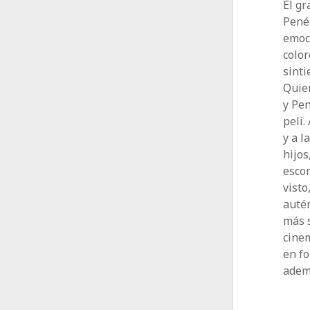
El gr
Penél
emoci
color
sinti
Quien
y Pen
peli.
y a l
hijos
esco
visto
autén
más s
cinem
en fo
ademá