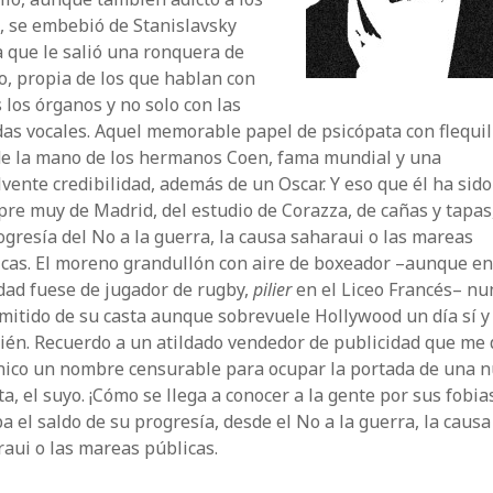
, se embebió de Stanislavsky
 que le salió una ronquera de
o, propia de los que hablan con
 los órganos y no solo con las
as vocales. Aquel memorable papel de psicópata con flequil
 de la mano de los hermanos Coen, fama mundial y una
vente credibilidad, además de un Oscar. Y eso que él ha sido
re muy de Madrid, del estudio de Corazza, de cañas y tapas
ogresía del No a la guerra, la causa saharaui o las mareas
icas. El moreno grandullón con aire de boxeador –aunque e
dad fuese de jugador de rugby,
pilier
en el Liceo Francés– nu
mitido de su casta aunque sobrevuele Hollywood un día sí y
ién. Recuerdo a un atildado vendedor de publicidad que me 
nico un nombre censurable para ocupar la portada de una 
ta, el suyo. ¡Cómo se llega a conocer a la gente por sus fobia
a el saldo de su progresía, desde el No a la guerra, la causa
aui o las mareas públicas.