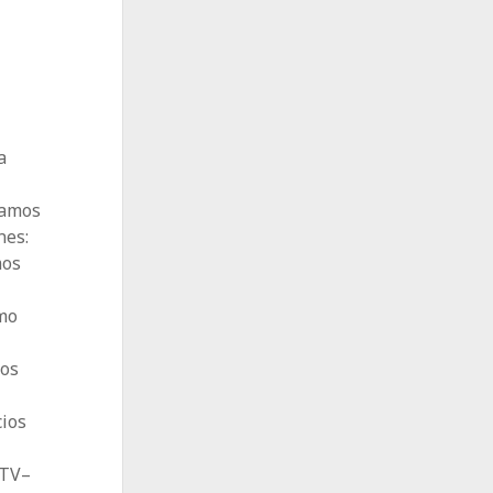
a
bamos
nes:
mos
omo
los
cios
 TV–