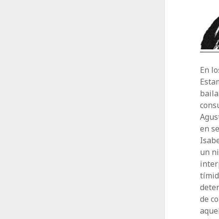
En l
Esta
bail
consu
Agust
en se
Isabe
un ni
inter
tími
dete
de co
aquel