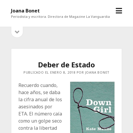
abrir
Joana Bonet
menú
Periodista y escritora. Directora de Magazine La Vanguardia
abrir
Barra
barra
lateral
lateral
Deber de Estado
PUBLICADO EL ENERO 8, 2018 POR JOANA BONET
Recuerdo cuando,
hace años, se daba
la cifra anual de los
asesinados por
ETA. El número caía
como un golpe seco
contra la libertad