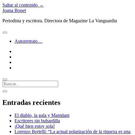
Saltar al contenido →
Joana Bonet
Periodista y escritora. Directora de Magazine La Vanguardia
abrir
menú
Autorretrato…
twitter
facebook
instagram
linkedin
Buscar
Barra
abrir
lateral
barra
Entradas recientes
lateral
El diablo, la gala y Mamdani
Escritores sin buhardilla
¡Qué bien estoy sola!
Lorenzo Bertelli: “La actual polarización de la riqueza es una