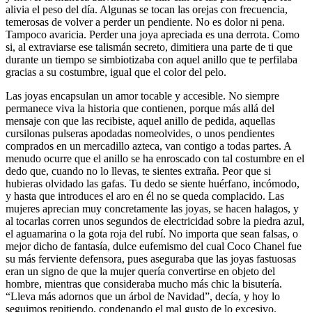
alivia el peso del día. Algunas se tocan las orejas con frecuencia,
temerosas de volver a perder un pendiente. No es dolor ni pena.
Tampoco avaricia. Perder una joya apreciada es una derrota. Como
si, al extraviarse ese talismán secreto, dimitiera una parte de ti que
durante un tiempo se simbiotizaba con aquel anillo que te perfilaba
gracias a su costumbre, igual que el color del pelo.
Las joyas encapsulan un amor tocable y accesible. No siempre
permanece viva la historia que contienen, porque más allá del
mensaje con que las recibiste, aquel anillo de pedida, aquellas
cursilonas pulseras apodadas nomeolvides, o unos pendientes
comprados en un mercadillo azteca, van contigo a todas partes. A
menudo ocurre que el anillo se ha enroscado con tal costumbre en el
dedo que, cuando no lo llevas, te sientes extraña. Peor que si
hubieras olvidado las gafas. Tu dedo se siente huérfano, incómodo,
y hasta que introduces el aro en él no se queda complacido. Las
mujeres aprecian muy concretamente las joyas, se hacen halagos, y
al tocarlas corren unos segundos de electricidad sobre la piedra azul,
el aguamarina o la gota roja del rubí. No importa que sean falsas, o
mejor dicho de fantasía, dulce eufemismo del cual Coco Chanel fue
su más ferviente defensora, pues aseguraba que las joyas fastuosas
eran un signo de que la mujer quería convertirse en objeto del
hombre, mientras que consideraba mucho más chic la bisutería.
“Lleva más adornos que un árbol de Navidad”, decía, y hoy lo
seguimos repitiendo, condenando el mal gusto de lo excesivo.