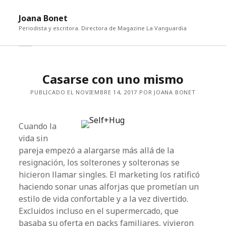
abri
Joana Bonet
me
Periodista y escritora. Directora de Magazine La Vanguardia
abrir
Barra
barra
lateral
lateral
Casarse con uno mismo
PUBLICADO EL NOVIEMBRE 14, 2017 POR JOANA BONET
Cuando la
vida sin
pareja empezó a alargarse más allá de la
resignación, los solterones y solteronas se
hicieron llamar singles. El marketing los ratificó
haciendo sonar unas alforjas que prometían un
estilo de vida confortable y a la vez divertido.
Excluidos incluso en el supermercado, que
basaba su oferta en packs familiares, vivieron