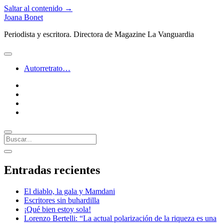
Saltar al contenido →
Joana Bonet
Periodista y escritora. Directora de Magazine La Vanguardia
abrir
menú
Autorretrato…
twitter
facebook
instagram
linkedin
Buscar
Barra
abrir
lateral
barra
Entradas recientes
lateral
El diablo, la gala y Mamdani
Escritores sin buhardilla
¡Qué bien estoy sola!
Lorenzo Bertelli: “La actual polarización de la riqueza es una