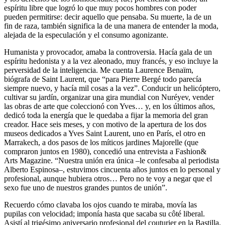
espíritu libre que logró lo que muy pocos hombres con poder
pueden permitirse: decir aquello que pensaba. Su muerte, la de un
fin de raza, también significa la de una manera de entender la moda,
alejada de la especulación y el consumo agonizante.
Humanista y provocador, amaba la controversia. Hacía gala de un
espíritu hedonista y a la vez aleonado, muy francés, y eso incluye la
perversidad de la inteligencia. Me cuenta Laurence Benaïm,
biógrafa de Saint Laurent, que “para Pierre Bergé todo parecía
siempre nuevo, y hacía mil cosas a la vez”. Conducir un helicóptero,
cultivar su jardín, organizar una gira mundial con Nuréyev, vender
las obras de arte que coleccionó con Yves… y, en los últimos años,
dedicó toda la energía que le quedaba a fijar la memoria del gran
creador. Hace seis meses, y con motivo de la apertura de los dos
museos dedicados a Yves Saint Laurent, uno en París, el otro en
Marrakech, a dos pasos de los míticos jardines Majorelle (que
compraron juntos en 1980), concedió una entrevista a Fashion&
Arts Magazine. “Nuestra unión era única –le confesaba al periodista
Alberto Espinosa–, estuvimos cincuenta años juntos en lo personal y
profesional, aunque hubiera otros… Pero no te voy a negar que el
sexo fue uno de nuestros grandes puntos de unión”.
Recuerdo cómo clavaba los ojos cuando te miraba, movía las
pupilas con velocidad; imponía hasta que sacaba su côté liberal.
Asistí al trigésimo aniversario profesional del couturier en la Bastilla,