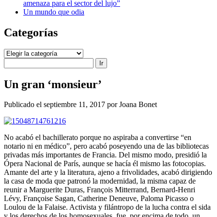
amenaza para el sector del lujo”
Un mundo que odia
Categorías
Categorías
Buscar
Un gran ‘monsieur’
Publicado el septiembre 11, 2017 por Joana Bonet
No acabó el bachillerato porque no aspiraba a convertirse “en
notario ni en médico”, pero acabó poseyendo una de las bibliotecas
privadas más importantes de Francia. Del mismo modo, presidió la
Ópera Nacional de París, aunque se hacía él mismo las fotocopias.
Amante del arte y la literatura, ajeno a frivolidades, acabó dirigiendo
la casa de moda que patronó la modernidad, la misma capaz de
reunir a Marguerite Duras, François Mitterrand, Bernard-Henri
Lévy, Françoise Sagan, Catherine Deneuve, Paloma Picasso o
Loulou de la Falaise. Activista y filántropo de la lucha contra el sida
y los derechos de los homosexuales, fue, por encima de todo, un