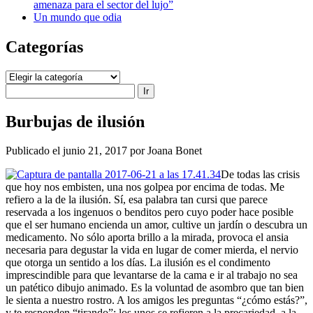
amenaza para el sector del lujo”
Un mundo que odia
Categorías
Categorías
Buscar
Burbujas de ilusión
Publicado el junio 21, 2017 por Joana Bonet
De todas las crisis
que hoy nos embisten, una nos golpea por encima de todas. Me
refiero a la de la ilusión. Sí, esa palabra tan cursi que parece
reservada a los ingenuos o benditos pero cuyo poder hace posible
que el ser humano encienda un amor, cultive un jardín o descubra un
medicamento. No sólo aporta brillo a la mirada, provoca el ansia
necesaria para degustar la vida en lugar de comer mierda, el nervio
que otorga un sentido a los días. La ilusión es el condimento
imprescindible para que levantarse de la cama e ir al trabajo no sea
un patético dibujo animado. Es la voluntad de asombro que tan bien
le sienta a nuestro rostro. A los amigos les preguntas “¿cómo estás?”,
y te responden “tirando”; los unos se refieren a la precariedad, a la