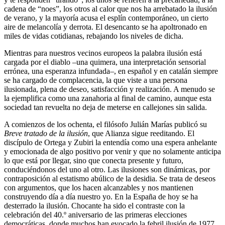
cadena de “noes”, los otros al calor que nos ha arrebatado la ilusión
de verano, y la mayoría acusa el esplín contemporáneo, un cierto
aire de melancolía y derrota. El desencanto se ha apoltronado en
miles de vidas cotidianas, rebajando los niveles de dicha.
Mientras para nuestros vecinos europeos la palabra ilusión está
cargada por el diablo –una quimera, una interpretación sensorial
errónea, una esperanza infundada–, en español y en catalán siempre
se ha cargado de complacencia, la que viste a una persona
ilusionada, plena de deseo, satisfacción y realización. A menudo se
la ejemplifica como una zanahoria al final de camino, aunque esta
sociedad tan revuelta no deja de meterse en callejones sin salida.
A comienzos de los ochenta, el filósofo Julián Marías publicó su
Breve tratado de la ilusión
, que Alianza sigue reeditando. El
discípulo de Ortega y Zubiri la entendía como una espera anhelante
y emocionada de algo positivo por venir y que no solamente anticipa
lo que está por llegar, sino que conecta presente y futuro,
conduciéndonos del uno al otro. Las ilusiones son dinámicas, por
contraposición al estatismo abúlico de la desidia. Se trata de deseos
con argumentos, que los hacen alcanzables y nos mantienen
construyendo día a día nuestro yo. En la España de hoy se ha
desterrado la ilusión. Chocante ha sido el contraste con la
celebración del 40.º aniversario de las primeras elecciones
democráticas, donde muchos han evocado la febril ­ilusión de 1977