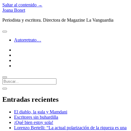
Saltar al contenido →
Joana Bonet
Periodista y escritora. Directora de Magazine La Vanguardia
abrir
menú
Autorretrato…
twitter
facebook
instagram
linkedin
Buscar
Barra
abrir
lateral
barra
Entradas recientes
lateral
El diablo, la gala y Mamdani
Escritores sin buhardilla
¡Qué bien estoy sola!
Lorenzo Bertelli: “La actual polarización de la riqueza es una