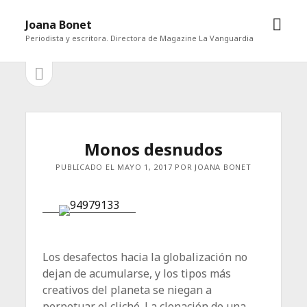
abrir
Joana Bonet
men
Periodista y escritora. Directora de Magazine La Vanguardia
abrir
Barra
barra
lateral
lateral
Monos desnudos
PUBLICADO EL MAYO 1, 2017 POR JOANA BONET
Los desafectos hacia la globalización no
dejan de acumularse, y los tipos más
creativos del planeta se niegan a
perpetuar el cliché. La clonación de una