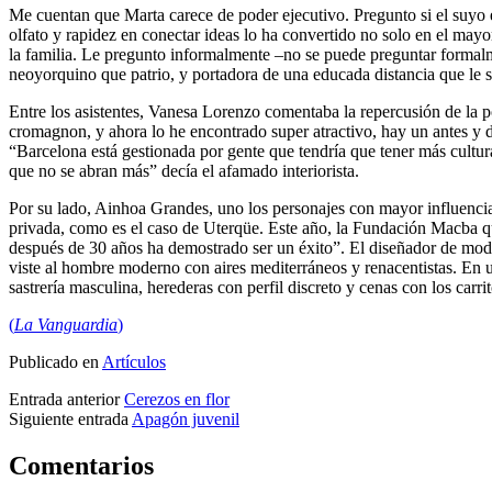
Me cuentan que Marta carece de poder ejecutivo. Pregunto si el suyo
olfato y rapidez en conectar ideas lo ha convertido no solo en el mayor
la familia. Le pregunto informalmente –no se puede preguntar formal
neoyorquino que patrio, y portadora de una educada distancia que le s
Entre los asistentes, Vanesa Lorenzo comentaba la repercusión de la 
cromagnon, y ahora lo he encontrado super atractivo, hay un antes y 
“Barcelona está gestionada por gente que tendría que tener más cultur
que no se abran más” decía el afamado interiorista.
Por su lado, Ainhoa Grandes, uno los personajes con mayor influencia e
privada, como es el caso de Uterqüe. Este año, la Fundación Macba que
después de 30 años ha demostrado ser un éxito”. El diseñador de m
viste al hombre moderno con aires mediterráneos y renacentistas. En u
sastrería masculina, herederas con perfil discreto y cenas con los carri
(
La Vanguardia
)
Publicado en
Artículos
Entrada anterior
Cerezos en flor
Siguiente entrada
Apagón juvenil
Comentarios