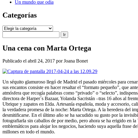
Un mundo que odia
Categorías
Categorías
Buscar
Una cena con Marta Ortega
Publicado el abril 24, 2017 por Joana Bonet
Un séquito glamuroso llegó de Madrid el pasado miércoles para cenar
sus encantos consiste en hacer resaltar el “formato pequeño”, que ante
atmósfera que recogía palabras como “privado” o “selecto”, indispensab
directora de Harper´s Bazaar, Yolanda Sacristán –tras 16 años al fren
Ubrique y zapatos en Elda. Artesanía española, moda y accesorio, cali
la verdadera promesa de la noche: Marta Ortega. A la heredera del imp
desmitificarse. En el último año se ha sacudido su gusto por la invisi
fotografiarla sin caballos de por medio, pero ahora se ha erigido en l
emblemáticos para alojar los negocios, haciendo suya aquella frase de
millones en todo el mundo.