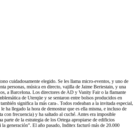
tono cuidadosamente elegido. Se les llama micro-eventos, y uno de
ta personas, música en directo, vajilla de Jaime Beriestain, y una
ulos, a Barcelona. Los directores de AD y Vanity Fair o la flamante
emblemática de Uterqüe y se sentaron entre bolsos producidos en
también significa la más cara-. Todos rodeaban a la invitada especial,
le ha llegado la hora de demostrar que es ella misma, e incluso de
ta con frecuencia) y ha saltado al cuché. Antes era imposible
parte de la estrategia de los Ortega apropiarse de edificios
ni la generación”. El año pasado, Inditex facturó más de 20.000