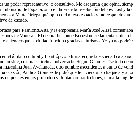
 es un poder representativo, o consultivo. Me aseguran que opina, siem
 millonario de España, sino en líder de la revolución del low cost y la 
mente- a Marta Ortega qué opina del nuevo espacio y me responde que “s
irve de escudo.
portada para Fashion&Arts, y la empresaria María José Alasà comentaba
después de Vanesa”. El decorador Jaime Beriestain se lamentaba de la fa
a y entender que la ciudad funciona gracias al turismo. Yo ya no podré 
n el ámbito cultural y filantrópico, afirmaba que la sociedad catalana 
 preside, celebra su treinta aniversario. Según Grandes: “se trata de 
oda masculina Juan Avellaneda, otro nombre ascendente, a punto de v
na ocasión, Ainhoa Grandes le pidió que le hiciera una chaqueta y ahora
tos de postres en los probadores. Juntar contradicciones, el marketing de