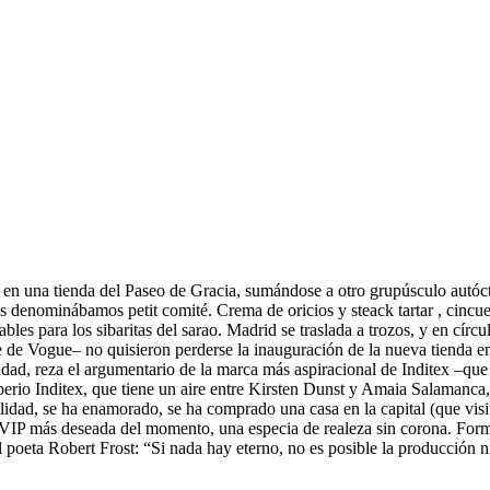
 en una tienda del Paseo de Gracia, sumándose a otro grupúsculo autóc
s denominábamos petit comité. Crema de oricios y steack tartar , cincuen
les para los sibaritas del sarao. Madrid se traslada a trozos, y en círc
te de Vogue– no quisieron perderse la inauguración de la nueva tienda 
dad, reza el argumentario de la marca más aspiracional de Inditex –que 
erio Inditex, que tiene un aire entre Kirsten Dunst y Amaia Salamanca, 
bilidad, se ha enamorado, se ha comprado una casa en la capital (que visi
a VIP más deseada del momento, una especia de realeza sin corona. Forma 
l poeta Robert Frost: “Si nada hay eterno, no es posible la producción 