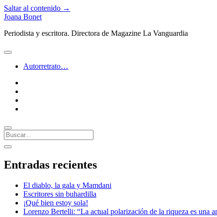
Saltar al contenido →
Joana Bonet
Periodista y escritora. Directora de Magazine La Vanguardia
abrir
menú
Autorretrato…
twitter
facebook
instagram
linkedin
Buscar
Barra
abrir
lateral
barra
Entradas recientes
lateral
El diablo, la gala y Mamdani
Escritores sin buhardilla
¡Qué bien estoy sola!
Lorenzo Bertelli: “La actual polarización de la riqueza es una a