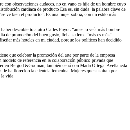
pre con observaciones audaces, no en vano es hija de un hombre cuyo
distribución cardiaca de producto Esa es, sin duda, la palabra clave de
e ve bien el producto”. Es una mujer sobria, con un estilo más
 haber descubierto a otro Carles Puyol: “antes lo veía más hombre
lta de promoción del buen gusto, fiel a su lema “más es más”.
diseñar más hoteles en mi ciudad, porque los políticos han decidido
tiene que celebrar la promoción del arte por parte de la empresa
un modelo de referencia en la colaboración público-privada que
ender en Bergod &Godman, también cenó con Marta Ortega. Avellaneda
 le ha florecido la clientela femenina. Mujeres que suspiran por
 la vida.