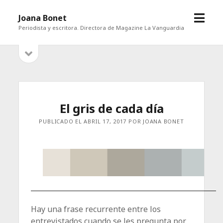
abrir
Joana Bonet
menú
Periodista y escritora. Directora de Magazine La Vanguardia
abrir
Barra
barra
lateral
lateral
El gris de cada día
PUBLICADO EL ABRIL 17, 2017 POR JOANA BONET
Hay una frase recurrente entre los
entrevistados cuando se les pregunta por