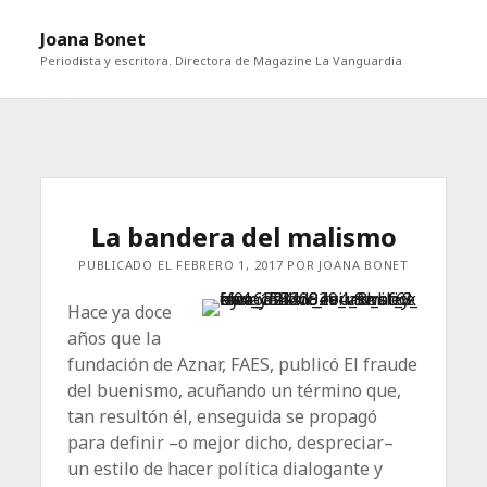
abri
Joana Bonet
me
Periodista y escritora. Directora de Magazine La Vanguardia
abrir
Barra
barra
lateral
lateral
La bandera del malismo
PUBLICADO EL FEBRERO 1, 2017 POR JOANA BONET
Hace ya doce
años que la
fundación de Aznar, FAES, publicó El fraude
del buenismo, acuñando un término que,
tan resultón él, enseguida se propagó
para definir –o mejor dicho, despreciar–
un estilo de hacer política dialogante y