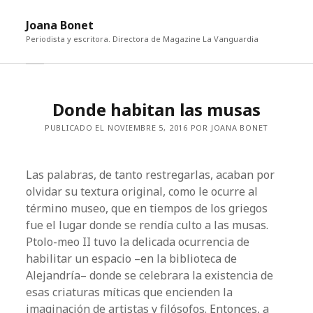
abri
Joana Bonet
me
Periodista y escritora. Directora de Magazine La Vanguardia
abrir
Barra
barra
lateral
lateral
Donde habitan las musas
PUBLICADO EL NOVIEMBRE 5, 2016 POR JOANA BONET
Las palabras, de tanto restregarlas, acaban por
olvidar su textura original, como le ocurre al
término museo, que en tiempos de los griegos
fue el lugar donde se rendía culto a las musas.
Ptolo-meo II tuvo la delicada ocurrencia de
habilitar un espacio –en la biblioteca de
Alejandría– donde se celebrara la existencia de
esas criaturas míticas que encienden la
imaginación de artistas y filósofos. Entonces, a