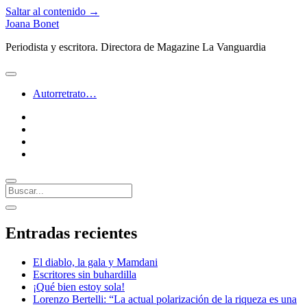
Saltar al contenido →
Joana Bonet
Periodista y escritora. Directora de Magazine La Vanguardia
abrir
menú
Autorretrato…
twitter
facebook
instagram
linkedin
Buscar
Barra
abrir
lateral
barra
Entradas recientes
lateral
El diablo, la gala y Mamdani
Escritores sin buhardilla
¡Qué bien estoy sola!
Lorenzo Bertelli: “La actual polarización de la riqueza es una