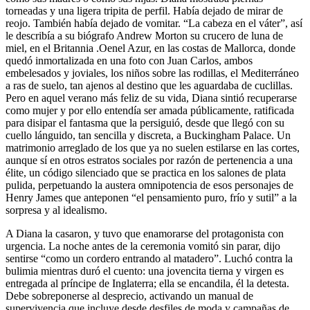
torneadas y una ligera tripita de perfil. Había dejado de mirar de
reojo. También había dejado de vomitar. “La cabeza en el váter”, así
le describía a su biógrafo Andrew Morton su crucero de luna de
miel, en el Britannia .Oenel Azur, en las costas de Mallorca, donde
quedó inmortalizada en una foto con Juan Carlos, ambos
embelesados y joviales, los niños sobre las rodillas, el Mediterráneo
a ras de suelo, tan ajenos al destino que les aguardaba de cuclillas.
Pero en aquel verano más feliz de su vida, Diana sintió recuperarse
como mujer y por ello entendía ser amada públicamente, ratificada
para disipar el fantasma que la persiguió, desde que llegó con su
cuello lánguido, tan sencilla y discreta, a Buckingham Palace. Un
matrimonio arreglado de los que ya no suelen estilarse en las cortes,
aunque sí en otros estratos sociales por razón de pertenencia a una
élite, un código silenciado que se practica en los salones de plata
pulida, perpetuando la austera omnipotencia de esos personajes de
Henry James que anteponen “el pensamiento puro, frío y sutil” a la
sorpresa y al idealismo.
A Diana la casaron, y tuvo que enamorarse del protagonista con
urgencia. La noche antes de la ceremonia vomitó sin parar, dijo
sentirse “como un cordero entrando al matadero”. Luchó contra la
bulimia mientras duró el cuento: una jovencita tierna y virgen es
entregada al príncipe de Inglaterra; ella se encandila, él la detesta.
Debe sobreponerse al desprecio, activando un manual de
supervivencia que incluye desde desfiles de moda y campañas de