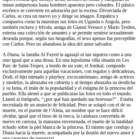
minas antipersona hasta hombres apuestos pero cobardes. El pánico
escénico se convierte en adoración por la escena. Divorciada de
Carlos, se crea un nuevo yo y dirige su imagen. Empática y
compasiva como la muestran sus fotos en Uganda o Angola, pero
también rockera y frívola, amiga de Gianni Versace y Mario Testino,
estrena una colección de amantes y se permite sentirse sexualmente
deseada porque, según sus biografías, el sexo apenas fue perceptible
con Carlos. Pero no abandona la idea del amor salvador.
A Diana, la familia Al Fayed la agasajó ni tan siquiera como a una
sino igual que a una diosa. En una lujosísima villa situada en Les
Parc de Saint-Tropez, a bordo de un yate, el Jonikal, comprado
exclusivamente para aquellas vacaciones, con regalos y delicadezas,
Dodi, el hijo mimado y playboy, excocainómano, amigo de actrices
y modelos, la abrazaba en cubierta y al tiempo abrazaba su desdicha
y su fama, el imán de la popularidad y el estigma de la princesa del
pueblo. Ella alentó a que se publicaran las fotos en todo el mundo.
Llamó al fotógrafo, “¿por qué han quedado tan borrosas?” . Estaba
necesitada de un anuncio de felicidad. Pero se solapó con el de su
muerte, en el puente de l’Alma, un nombre que se hace difícil
olvidar, igual que el huso de la rueca, la calabaza convertida de
nuevo en carroza, la manzana envenenada, el manto de la fatalidad
echado sobre la piel blanca de la princesa. El mismo que condujo a
Diana hacia la muerte, acompañada por la ilusión del nuevo amor y
una caravana de paparazzi.